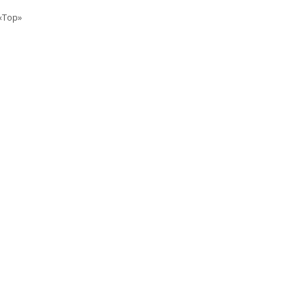
«Top»