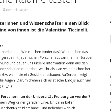
0
Benedikt Meyer
erinnen und Wissenschafter einen Blick
ine von ihnen ist die Valentina Ticcinelli.
e?
tern erkennen. Wie machen Kinder das? Wie machen das
ch gerade mit japanischen Forschern zusammen. In Europa
n Mund und bauen uns unsere Information dann aus den
aner schauen mehr das Gesicht als Ganzes an. Schon bei
aktiv, wenn sie ein Gesicht anschauen. Außerdem zeigt
die Augen. Darum drehen sich asiatische Emojis auch viel
◕) (↼_↼)
orscherin an der Universität Freiburg zu werden?
in Weg keiner geraden Linie. Ich bin in Italien
-Mechanik) studiert habe. Und nebenbei war ich