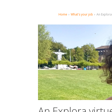
Home
›
What's your job
›
An Explora
An Explora virtu