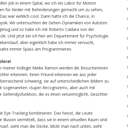
llen Job in einem Spital, wo ich ein Labor für Motion
sen für Kinder mit Behinderungen gemacht um zu sehen,
Das war wirklich cool. Dann hatte ich die Chance, in
hysik. Wir untersuchten die Gehirn-Dynamiken von Autisten.
genug und so habe ich mit Roberto Caldara von der
ickt. Und jetzt bin ich hier am Departement für Psychologie.
ebenslauf, aber eigentlich habe ich immer versucht,
ch hatte immer Spass am Programmieren.
plora!
ei meiner Kollegin Meike Ramon werden die Besucherinnen
chter erkennen. Einen Freund erkennen wir aus jeder
überraschend schwierig, sie auf unterschiedlichen Bildern zu
 mit sogenannten «Super-Recognizern», aber auch mit
e Gehirndysfunktion, die es ihnen verunmöglicht, Gesichter
it Eye-Tracking kombinieren. Das heisst, die Leute
 Illusion vermittelt, dass sie in einem virtuellen Raum sind
opf, sieht man die Decke, blickt man nach unten, sieht