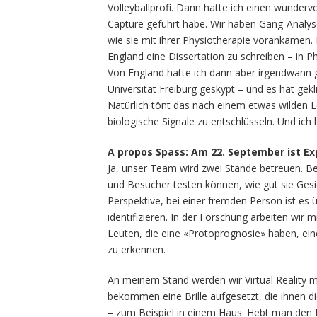
Volleyballprofi. Dann hatte ich einen wundervo
Capture geführt habe. Wir haben Gang-Analy
wie sie mit ihrer Physiotherapie vorankamen. 
England eine Dissertation zu schreiben – in P
Von England hatte ich dann aber irgendwann 
Universität Freiburg geskypt – und es hat gekl
Natürlich tönt das nach einem etwas wilden L
biologische Signale zu entschlüsseln. Und i
A propos Spass: Am 22.
September ist Ex
Ja, unser Team wird zwei Stände betreuen. B
und Besucher testen können, wie gut sie Gesi
Perspektive, bei einer fremden Person ist es 
identifizieren. In der Forschung arbeiten wir
Leuten, die eine «Protoprognosie» haben, ein
zu erkennen.
An meinem Stand werden wir Virtual Reality m
bekommen eine Brille aufgesetzt, die ihnen die
– zum Beispiel in einem Haus. Hebt man den K