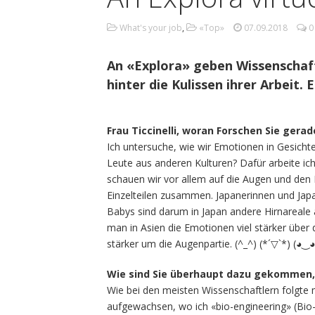
What's your job
,
«Top»
07.09.2018
An «Explora» geben Wissenschaft
hinter die Kulissen ihrer Arbeit. E
Frau Ticcinelli, woran Forschen Sie gerad
Ich untersuche, wie wir Emotionen in Gesich
Leute aus anderen Kulturen? Dafür arbeite i
schauen wir vor allem auf die Augen und de
Einzelteilen zusammen. Japanerinnen und Jap
Babys sind darum in Japan andere Hirnareale 
man in Asien die Emotionen viel stärker über 
stärker um die Augenpartie. (^_^) (*´▽`*) (◕‿
Wie sind Sie überhaupt dazu gekommen, F
Wie bei den meisten Wissenschaftlern folgte me
aufgewachsen, wo ich «bio-engineering» (Bio