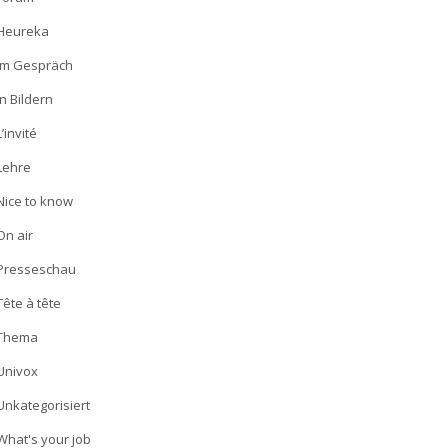
Heureka
Im Gespräch
In Bildern
L’invité
Lehre
Nice to know
On air
Presseschau
Tête à tête
Thema
Univox
Unkategorisiert
What's your job