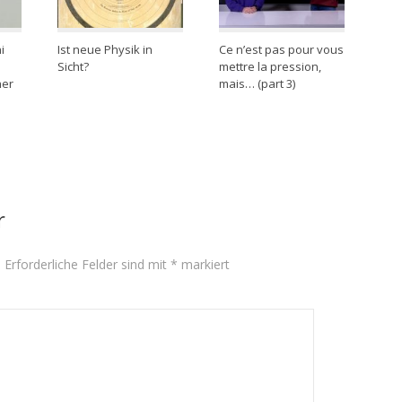
i
Ist neue Physik in
Ce n’est pas pour vous
Sicht?
mettre la pression,
her
mais… (part 3)
r
.
Erforderliche Felder sind mit
*
markiert