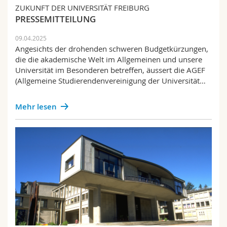
Math.-Nat. und Med. Fak.
Mitarbeitende
ZUKUNFT DER UNIVERSITÄT FREIBURG
Webmail
PRESSEMITTEILUNG
Interfakultär
Doktorierende
Vorlesungsverzeichnis
09.04.2025
Angesichts der drohenden schweren Budgetkürzungen,
die die akademische Welt im Allgemeinen und unsere
MyUnifr
Universität im Besonderen betreffen, äussert die AGEF
(Allgemeine Studierendenvereinigung der Universität…
Mehr lesen