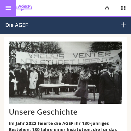
AGEF
Universität
Die AGEF
Fakultäten
Studium
Informationen für
Campus
Theologische Fak.
Forschung
Ressourcen
Rechtswissenschaftliche Fak.
Studieninteressierte
Universität
Wirtschafts- und Sozialwissenschaftliche Fak.
Studierende
Personenverzeichnis
Weiterbildung
Philosophische Fak.
Medien
Ortsplan
Unsere Geschichte
Fak. für Erziehungs- und Bildungswissenschaften
Forschende
Bibliotheken
Im Jahr 2022 feierte die AGEF ihr 130-jähriges
Bestehen. 130 Jahre einer Institution, die für das