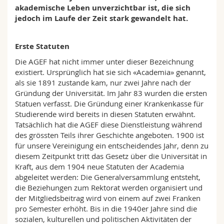
Math.-Nat. und Med. Fak.
Mitarbeitende
akademische Leben unverzichtbar ist, die sich
Webmail
jedoch im Laufe der Zeit stark gewandelt hat.
Interfakultär
Doktorierende
Vorlesungsverzeichnis
Erste Statuten
Die AGEF hat nicht immer unter dieser Bezeichnung
MyUnifr
existiert. Ursprünglich hat sie sich «Academia» genannt,
als sie 1891 zustande kam, nur zwei Jahre nach der
Gründung der Universität. Im Jahr 83 wurden die ersten
Statuen verfasst. Die Gründung einer Krankenkasse für
Studierende wird bereits in diesen Statuten erwähnt.
Tatsächlich hat die AGEF diese Dienstleistung während
des grössten Teils ihrer Geschichte angeboten. 1900 ist
für unsere Vereinigung ein entscheidendes Jahr, denn zu
diesem Zeitpunkt tritt das Gesetz über die Universität in
Kraft, aus dem 1904 neue Statuten der Academia
abgeleitet werden: Die Generalversammlung entsteht,
die Beziehungen zum Rektorat werden organisiert und
der Mitgliedsbeitrag wird von einem auf zwei Franken
pro Semester erhöht. Bis in die 1940er Jahre sind die
sozialen, kulturellen und politischen Aktivitäten der