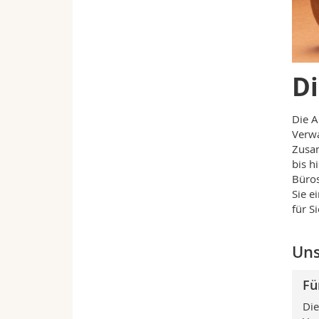
Di
Die A
Verwa
Zusam
bis h
Büros
Sie e
für S
Uns
Fü
Die