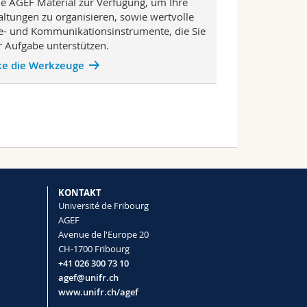
ie AGEF Material zur Verfügung, um Ihre
altungen zu organisieren, sowie wertvolle
ie- und Kommunikationsinstrumente, die Sie
er Aufgabe unterstützen.
ke die Werkzeuge
KONTAKT
Université de Fribourg
AGEF
Avenue de l'Europe 20
CH-1700 Fribourg
+41 026 300 73 10
agef@unifr.ch
www.unifr.ch/agef