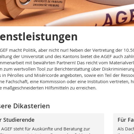
enstleistungen
GEF macht Politik, aber nicht nur! Neben der Vertretung der 10.
ltung der Universität und des Kantons bietet die AGEF auch zahlr
menarbeit mit bewährten Partnern! Das reicht vom Materialverl
in zum wertvollen Tool zur Berichterstattung über Diskriminierun
 in Pérolles und Miséricorde angeboten, sowie ein Teil der Ress
ine Fachschaft, eine Kommission oder eine Institution vertreten, hi
ie maßgeschneiderten Hilfsmitteln zu erreichen.
ere Dikasterien
r Studierende
Für F
 AGEF steht für Auskünfte und Beratung zur
Als Dac