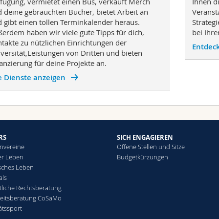
fügung, vermietet einen Bus, verkauft Merch
Ihnen d
 deine gebrauchten Bücher, bietet Arbeit an
Veranst
 gibt einen tollen Terminkalender heraus.
Strateg
erdem haben wir viele gute Tipps für dich,
bei Ihr
takte zu nützlichen Einrichtungen der
Entdec
versität,Leistungen von Dritten und bieten
anzierung für deine Projekte an.
e Dienste anzeigen
RS
SICH ENGAGIEREN
nvereine
Offene Stellen und Sitze
er Leben
Budgetkürzungen
sches Leben
als
liche Rechtsberatung
eitsberatung CoSaMo
ätssport