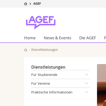
AGEF
Universität
Fakultäten
AGEF
Studium
Theologische Fa
Campus
Rechtswissensch
Forschung
Wirtschafts- un
Home
News & Events
Die AGEF
Universität
Philosophische 
Weiterbildung
Fak. für Erzieh
Math.-Nat. und
Dienstleistungen
Interfakultär
Dienstleistungen
Für Studierende
Für Vereine
Praktische Informationen