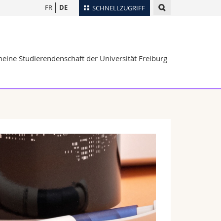
FR
DE
SCHNELLZUGRIFF
für
Personenverzeichnis
Ortsplan
te
eine Studierendenschaft der Universität Freiburg
Bibliotheken
Webmail
Vorlesungsverzeichnis
MyUnifr