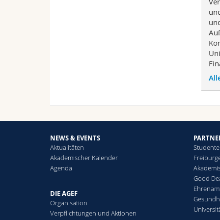
Ver
und
und
Auß
Kon
Uni
Fin
All
NEWS & EVENTS
PARTNE
Aktualitäten
Studente
Akademischer Kalender
Freiburg
Agenda
Akademi
Good De
Ehrenamt
DIE AGEF
Gesundh
Organisation
Universit
Verpflichtungen und Aktionen