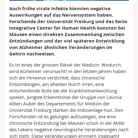
Math.-Nat. und Med. Fak.
Mitarbeitende
Webmail
Auch frühe virale Infekte könnten negative
Auswirkungen auf das Nervensystem haben.
Interfakultär
Doktorierende
Forschende der Universität Freiburg und des Swiss
Vorlesungsverzeichnis
Integrative Center for Human Health konnten bei
Mäusen einen direkten Zusammenhang zwischen
MyUnifr
Entzündungen und der viel späteren Entwicklung
von Alzheimer ähnlichen Veränderungen im
Gehirn nachweisen.
Es ist eines der grossen Rätsel der Medizin: Wodurch
wird Alzheimer verursacht? In den letzten Jahren haben
sich die Hinweise verdichtet, dass chronische
Entzündungen, am ehesten durch Viren, eine
entscheidende Rolle bei der Krankheitsentwicklung
spielen. Jüngste Erkenntnisse der Gruppe von Lavinia
Alberi Auber des Departements für Medizin der
Universität Freiburg stärken die Indizienlage nun. Den
Forschenden ist es gelungen aufzuzeigen, wie eine
chronische Entzündung bei Mäusen schon in der Mitte
des Lebens negative neurologische Veränderungen nach
sich zieht. Diese Veränderungen erinnern insgesamt