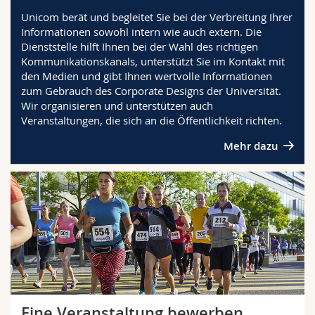
Math.-Nat. und Med. Fak.
Mitarbeitende
Webmail
Unicom berät und begleitet Sie bei der Verbreitung Ihrer
Informationen sowohl intern wie auch extern. Die
Dienststelle hilft Ihnen bei der Wahl des richtigen
Interfakultär
Doktorierende
Vorlesungsverzeichnis
Kommunikationskanals, unterstützt Sie im Kontakt mit
den Medien und gibt Ihnen wertvolle Informationen
MyUnifr
zum Gebrauch des Corporate Designs der Universität.
Wir organisieren und unterstützen auch
Veranstaltungen, die sich an die Öffentlichkeit richten.
Mehr dazu
Eine Veranstaltung bewerben