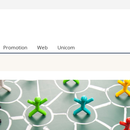
Informationen 
k.
Studieninteressier
aftliche Fak.
Studierende
d Sozialwissenschaftliche Fak.
Medien
Promotion
Web
Unicom
Fak.
Forschende
ungs- und Bildungswissenschaften
Mitarbeitende
 Med. Fak.
Doktorierende