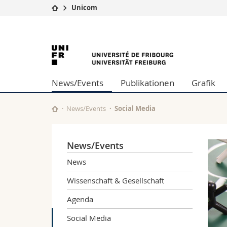
Unicom
Universität
Fakultäten
Universität
Studium
Theologische Fa
Campus
Rechtswissensch
Freiburg
Forschung
Wirtschafts- un
News/Events
Publikationen
Grafik
Universität
Philosophische 
Weiterbildung
Fak. für Erzieh
Math.-Nat. und
News/Events
Social Media
Interfakultär
News/Events
News
Wissenschaft & Gesellschaft
Agenda
Social Media