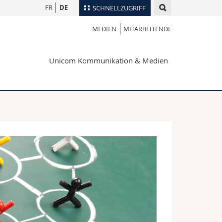
FR
DE
SCHNELLZUGRIFF
MEDIEN
MITARBEITENDE
für
Personenverzeichnis
Ortsplan
te
Unicom Kommunikation & Medien
Bibliotheken
Webmail
Vorlesungsverzeichnis
MyUnifr