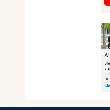
A
Ble
und
das
Uni
Al