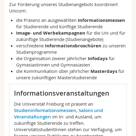
Math.-Nat. und Med. Fak.
Zur Förderung unseres Studienangebots koordiniert
Mitarbeitende
Webmail
Unicom:
die Präsenz an ausgewählten
Informationsmessen
Interfakultär
Doktorierende
Vorlesungsverzeichnis
für Studierende und künftige Studierende
Image- und Werbekampagnen
für die Uni und für
MyUnifr
zukünftige Studierende (Studienangebote)
verschiedene
Informationsbroschüren
zu unseren
Studienprogramme
die Organisation zweier jährlicher
Infodays
für
Gymasiastinnen und Gymnasiasten
die Kommunikation über jährlicher
Masterdays
für
unsere zukünftigen Masterstudierende
Informationsveranstaltungen
Die Universität Freiburg ist präsent an
Studieninformationsmessen, Salons und
Veranstaltungen
im In- und Ausland, um
zukünftige Studierende zu treffen.
UniversitätsstudentInnen stehen zur Verfügung, um
Fragen unseres Publikums zu beantworten.