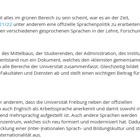
alles im grünen Bereich zu sein scheint, war es an der Zeit,
021/22
unter anderem eine offizielle Sprachenpolitik zu erarbeiten
 den verschiedenen gesprochenen Sprachen in der Lehre, Forschu
 des Mittelbaus, der Studierenden, der Administration, des Institu
 entstand nun ein Dokument, welches den «kleinsten gemeinsam
alle Bereiche der Universität zusammenfasst. Gleichzeitig bildet
 Fakultäten und Diensten ab und stellt einen wichtigen Beitrag für
r anderem, dass die Universität Freiburg neben der offiziellen
 auch Englisch als Arbeitssprache anerkennt und damit sowohl i
hend mehrsprachig aufgestellt ist. Auch andere Sprachen werden
enzentrum, welches sich neu formiert und modernisiert hat. Dad
wicklung einer (inter-)nationalen Sprach- und Bildungskultur und st
ternationalität aus.