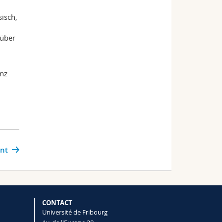
isch,
 über
anz
ant
CONTACT
Université de Fribourg