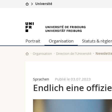
Université
Université
Facultés
Université
Etudes
Théologie
Campus
Droit
de
Recherche
Sciences é
Portrait
Organisation
Statuts & règl
Université
Lettres et
Fribourg
Formation continue
Sciences de
Sciences e
Organisation
Direction de l'Université
Newslette
Interfacult
Sprachen
Publié le 03.07.2023
Endlich eine offizi