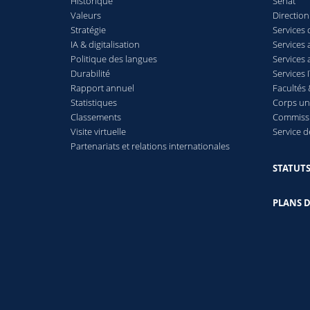
Historique
Sénat
Valeurs
Direction
Stratégie
Services 
IA & digitalisation
Services
Politique des langues
Services 
Durabilité
Services 
Rapport annuel
Facultés 
Statistiques
Corps uni
Classements
Commiss
Visite virtuelle
Service 
Partenariats et relations internationales
STATUTS
PLANS D