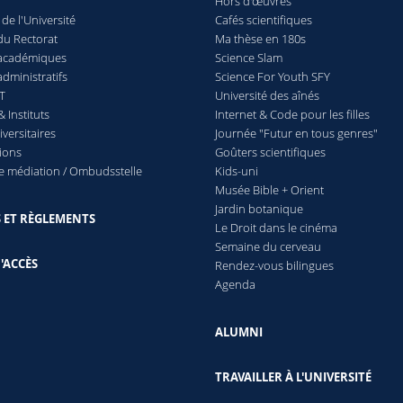
Hors d'œuvres
 de l'Université
Cafés scientifiques
du Rectorat
Ma thèse en 180s
 académiques
Science Slam
administratifs
Science For Youth SFY
IT
Université des aînés
& Instituts
Internet & Code pour les filles
versitaires
Journée "Futur en tous genres"
ions
Goûters scientifiques
de médiation / Ombudsstelle
Kids-uni
Musée Bible + Orient
Jardin botanique
 ET RÈGLEMENTS
Le Droit dans le cinéma
Semaine du cerveau
'ACCÈS
Rendez-vous bilingues
Agenda
ALUMNI
TRAVAILLER À L'UNIVERSITÉ