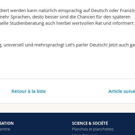
ert werden kann natürlich einsprachig auf Deutsch oder Französ
mehr Sprachen, desto besser sind die Chancen für den späteren
duelle Studienberatung auch hierbei wertvollen Rat und informiert
, universell und mehrsprachig! Let’s parler Deutsch! Jetzt auch g
Retour à la liste
Article suiv
SATION
SCIENCE & SOCIÉTÉ
ramme
Planches et planchettes