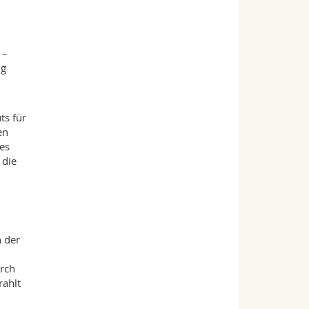
 –
ng
ts für
en
 es
 die
n der
urch
rahlt