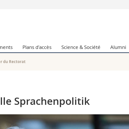
Vous êtes
Futurs étudia
Etudiants
conomiques et sociales et management
Médias
ements
Plans d'accès
Science & Société
Alumni
 sciences humaines
Chercheurs
 l'éducation et de la formation
Collaborateu
t médecine
Doctorants
r du Rectorat
aire
elle Sprachenpolitik