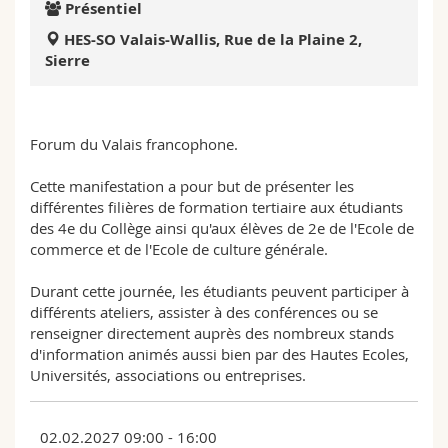
Présentiel
Sciences et médecine
Collaborateurs
Webmail
HES-SO Valais-Wallis, Rue de la Plaine 2,
Sierre
Interfacultaire
Doctorants
Programme des cours
MyUnifr
Forum du Valais francophone.
Cette manifestation a pour but de présenter les
différentes filières de formation tertiaire aux étudiants
des 4e du Collège ainsi qu'aux élèves de 2e de l'Ecole de
commerce et de l'Ecole de culture générale.
Durant cette journée, les étudiants peuvent participer à
différents ateliers, assister à des conférences ou se
renseigner directement auprès des nombreux stands
d'information animés aussi bien par des Hautes Ecoles,
Universités, associations ou entreprises.
02.02.2027 09:00 - 16:00