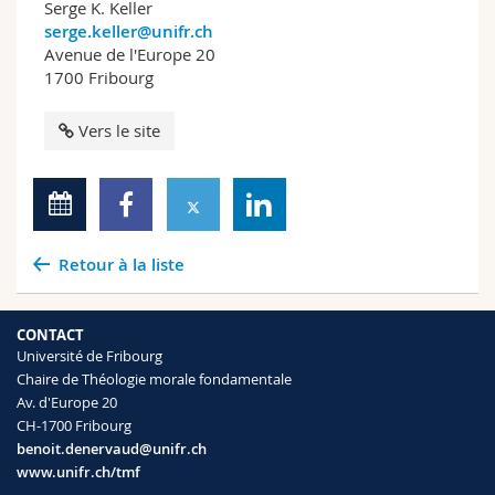
Serge K. Keller
serge.keller@unifr.ch
Avenue de l'Europe 20
1700 Fribourg
Vers le site
Retour à la liste
CONTACT
Université de Fribourg
Chaire de Théologie morale fondamentale
Av. d'Europe 20
CH-1700 Fribourg
benoit.denervaud@unifr.ch
www.unifr.ch/tmf