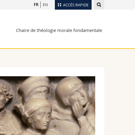
FR
EN
ACCÈS RAPIDE
Annuaire du personnel
Chaire de théologie morale fondamentale
Plan d'accès
nts
Bibliothèques
Webmail
rs
Programme des cours
MyUnifr