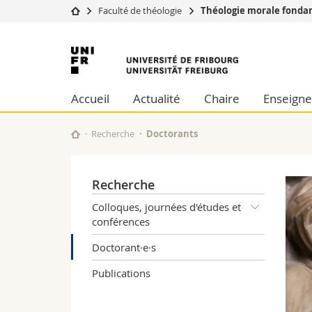
Faculté de théologie
Théologie morale fonda
Université
Facultés
Université
Etudes
Théologie
de
Campus
Droit
Accueil
Actualité
Chaire
Enseign
Recherche
Sciences é
Fribourg
Université
Lettres et
Formation continue
Sciences de
Recherche
Doctorants
Sciences e
Interfacult
Recherche
Colloques, journées d'études et
conférences
Doctorant·e·s
Publications