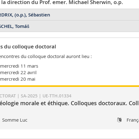
e de déclaration d'accompagnement de thèse en conseil de faculté
 la direction du Prof. emer. Michael Sherwin, o.p.
restauration de la dignité bafouée de la personne humaine en R
l'éthique chrétienne
DRIX, (o.p.), Sébastien
e de déclaration d'accompagnement de thèse en conseil de facul
SCHEL, Tomáš
éologie et narrativité chez Alasdair MacIntyre, Jalons pour un re
 cotutelle avec
l’Université de Lorraine
)
um virtutis : vers une conception adéquate de l’obligation pour
s du colloque doctoral
rsebastienop@hotmail.com
eschel@centrum.cz
encontres du colloque doctoral auront lieu :
 mercredi 11 mars
 mercredi 22 avril
 mercredi 20 mai
TORAT | SA-2025 | UE-TTH.01334
éologie morale et éthique. Colloques doctoraux. Col
Somme Luc
Franç