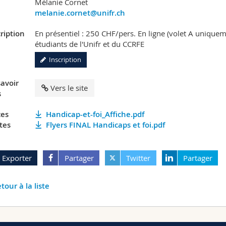
Mélanie Cornet
melanie.cornet@unifr.ch
ription
En présentiel : 250 CHF/pers. En ligne (volet A uniquem
étudiants de l'Unifr et du CCRFE
Inscription
savoir
Vers le site
s
ces
Handicap-et-foi_Affiche.pdf
tes
Flyers FINAL Handicaps et foi.pdf
Exporter
Partager
Twitter
Partager
tour à la liste