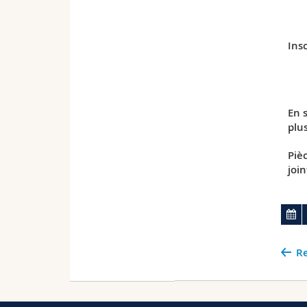
Insc
En 
plu
Piè
join
Re