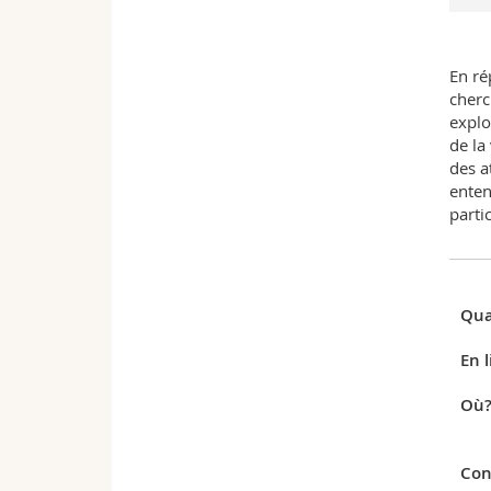
En ré
cherc
explo
de la
des a
enten
parti
Qua
En l
Où
Con