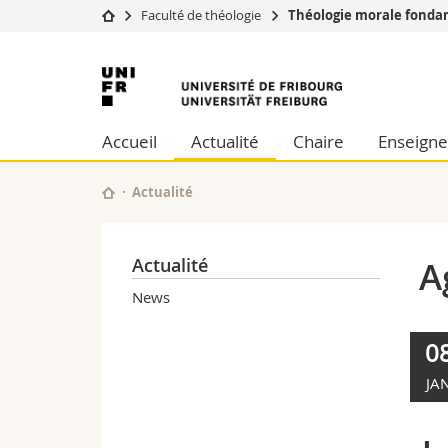
Faculté de théologie
Théologie morale fonda
Université
Facultés
Université
Etudes
Théologie
de
Campus
Droit
Accueil
Actualité
Chaire
Enseign
Recherche
Sciences é
Fribourg
Université
Lettres et
Formation continue
Sciences de
Actualité
Sciences e
Interfacult
Actualité
Ag
News
0
JA