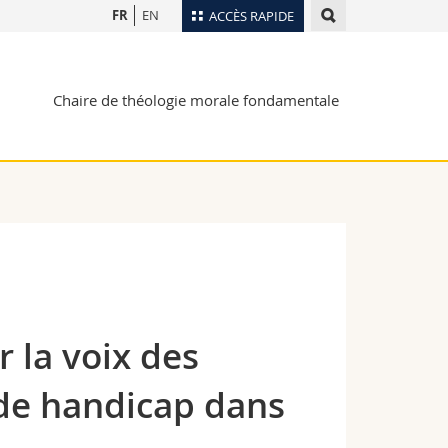
FR
EN
ACCÈS RAPIDE
Annuaire du personnel
Chaire de théologie morale fondamentale
Plan d'accès
nts
Bibliothèques
Webmail
rs
Programme des cours
MyUnifr
r la voix des
 de handicap dans