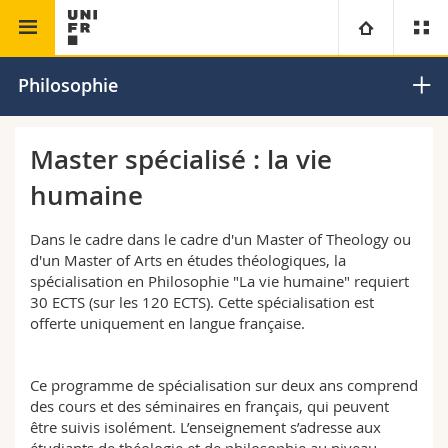
Faculté de théologie
Université
Philosophie
Facultés
Etudes
Master spécialisé : la vie
humaine
Vous êtes
Campus
Théologie
Dans le cadre dans le cadre d'un Master of Theology ou
Recherche
Ressources
Droit
Futurs étudiants
d'un Master of Arts en études théologiques, la
spécialisation en Philosophie "La vie humaine" requiert
Université
Sciences économiques et sociales et management
Etudiants
Annuaire du personnel
30 ECTS (sur les 120 ECTS). Cette spécialisation est
offerte uniquement en langue française.
Formation continue
Lettres et sciences humaines
Médias
Plan d'accès
Ce programme de spécialisation sur deux ans comprend
des cours et des séminaires en français, qui peuvent
Sciences de l'éducation et de la formation
Chercheurs
Bibliothèques
être suivis isolément. L’enseignement s’adresse aux