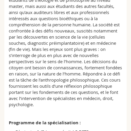
étudiants de théologie et de philosophie au niveau
Sciences et médecine
Collaborateurs
Webmail
master, mais aussi aux étudiants des autres facultés,
ainsi qu’aux auditeurs libres et aux professionnels
intéressés aux questions bioéthiques ou à la
Interfacultaire
Doctorants
Programme des cours
compréhension de la personne humaine. La société est
confrontée à des défis nouveaux, suscités notamment
MyUnifr
par les découvertes en science de la vie (cellules
souches, diagnostic préimplantatoire) et en médecine
(fin de vie). Mais les enjeux sont plus graves : on
s’interroge de plus en plus avec de nouvelles
perspectives sur le sens de l’homme. Les décisions du
citoyen ont besoin de connaissances, fortement fondées
en raison, sur la nature de l’homme. Répondre à ce défi
est la tâche de l’anthropologie philosophique. Ces cours
fournissent les outils d’une réflexion philosophique
portant sur les fondements de ces questions, et le font
avec l’intervention de spécialistes en médecin, droit,
psychologie.
Programme de la spécialisation :