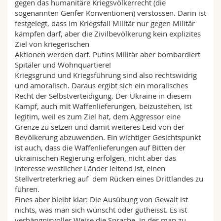
gegen das humanitäre Kriegsvölkerrecht (die
sogenannten Genfer Konventionen) verstossen. Darin ist
festgelegt, dass im Kriegsfall Militär nur gegen Militär
kämpfen darf, aber die Zivilbevölkerung kein explizites
Ziel von kriegerischen
Aktionen werden darf. Putins Militär aber bombardiert
Spitäler und Wohnquartiere!
Kriegsgrund und Kriegsführung sind also rechtswidrig
und amoralisch. Daraus ergibt sich ein moralisches
Recht der Selbstverteidigung. Der Ukraine in diesem
Kampf, auch mit Waffenlieferungen, beizustehen, ist
legitim, weil es zum Ziel hat, dem Aggressor eine
Grenze zu setzen und damit weiteres Leid von der
Bevölkerung abzuwenden. Ein wichtiger Gesichtspunkt
ist auch, dass die Waffenlieferungen auf Bitten der
ukrainischen Regierung erfolgen, nicht aber das
Interesse westlicher Länder leitend ist, einen
Stellvertreterkrieg auf dem Rücken eines Drittlandes zu
führen.
Eines aber bleibt klar: Die Ausübung von Gewalt ist
nichts, was man sich wünscht oder gutheisst. Es ist
verhängnisvoller Weise die Sprache, in der man zu