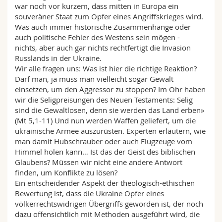
war noch vor kurzem, dass mitten in Europa ein
Sciences et médecine
Collaborateurs
Webmail
souveräner Staat zum Opfer eines Angriffskrieges wird.
Was auch immer historische Zusammenhänge oder
Interfacultaire
Doctorants
Programme des cours
auch politische Fehler des Westens sein mögen -
nichts, aber auch gar nichts rechtfertigt die Invasion
Russlands in der Ukraine.
MyUnifr
Wir alle fragen uns: Was ist hier die richtige Reaktion?
Darf man, ja muss man vielleicht sogar Gewalt
einsetzen, um den Aggressor zu stoppen? Im Ohr haben
wir die Seligpreisungen des Neuen Testaments: Selig
sind die Gewaltlosen, denn sie werden das Land erben»
(Mt 5,1-11) Und nun werden Waffen geliefert, um die
ukrainische Armee auszurüsten. Experten erläutern, wie
man damit Hubschrauber oder auch Flugzeuge vom
Himmel holen kann… Ist das der Geist des biblischen
Glaubens? Müssen wir nicht eine andere Antwort
finden, um Konflikte zu lösen?
Ein entscheidender Aspekt der theologisch-ethischen
Bewertung ist, dass die Ukraine Opfer eines
völkerrechtswidrigen Übergriffs geworden ist, der noch
dazu offensichtlich mit Methoden ausgeführt wird, die