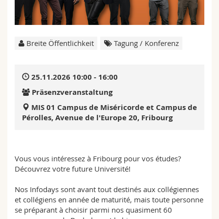
Math.-Nat. und Med. Fak.
Mitarbeitende
Webmail
Interfakultär
Doktorierende
Vorlesungsverzeichnis
Breite Öffentlichkeit
Tagung / Konferenz
MyUnifr
25.11.2026 10:00 - 16:00
Präsenzveranstaltung
MIS 01 Campus de Miséricorde et Campus de
Pérolles, Avenue de l'Europe 20, Fribourg
Vous vous intéressez à Fribourg pour vos études?
Découvrez votre future Université!
Nos Infodays sont avant tout destinés aux collégiennes
et collégiens en année de maturité, mais toute personne
se préparant à choisir parmi nos quasiment 60