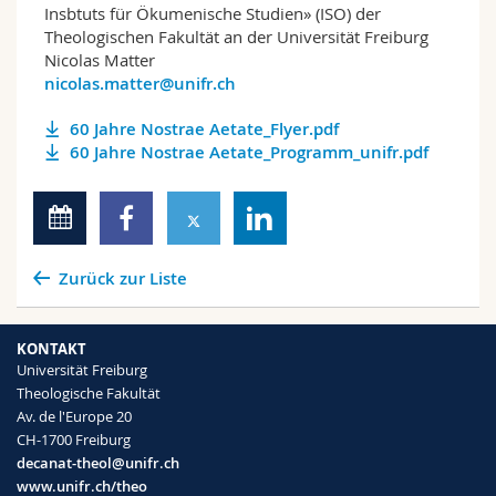
Insbtuts für Ökumenische Studien» (ISO) der
Theologischen Fakultät an der Universität Freiburg
Nicolas Matter
nicolas.matter@unifr.ch
60 Jahre Nostrae Aetate_Flyer.pdf
60 Jahre Nostrae Aetate_Programm_unifr.pdf
Zurück zur Liste
KONTAKT
Universität Freiburg
Theologische Fakultät
Av. de l'Europe 20
CH-1700 Freiburg
decanat-theol@unifr.ch
www.unifr.ch/theo