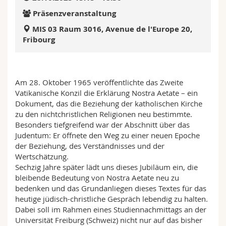
Math.-Nat. und Med. Fak.
Mitarbeitende
Webmail
Präsenzveranstaltung
MIS 03 Raum 3016, Avenue de l'Europe 20,
Interfakultär
Doktorierende
Vorlesungsverzeichnis
Fribourg
MyUnifr
Am 28. Oktober 1965 veröffentlichte das Zweite
Vatikanische Konzil die Erklärung Nostra Aetate – ein
Dokument, das die Beziehung der katholischen Kirche
zu den nichtchristlichen Religionen neu bestimmte.
Besonders tiefgreifend war der Abschnitt über das
Judentum: Er öffnete den Weg zu einer neuen Epoche
der Beziehung, des Verständnisses und der
Wertschätzung.
Sechzig Jahre später lädt uns dieses Jubiläum ein, die
bleibende Bedeutung von Nostra Aetate neu zu
bedenken und das Grundanliegen dieses Textes für das
heutige jüdisch-christliche Gespräch lebendig zu halten.
Dabei soll im Rahmen eines Studiennachmittags an der
Universität Freiburg (Schweiz) nicht nur auf das bisher