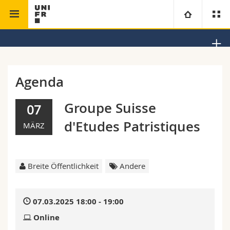
Theologische Fakultät
Universität
Fakultäten
Studium
Agenda
Informationen für
Campus
Theologische Fak.
Groupe Suisse
07
d'Etudes Patristiques
MÄRZ
Forschung
Ressourcen
Rechtswissenschaftliche Fak.
Studieninteressierte
Universität
Wirtschafts- und Sozialwissenschaftliche Fak.
Studierende
Personenverzeichnis
Breite Öffentlichkeit
Andere
Weiterbildung
Philosophische Fak.
Medien
Ortsplan
07.03.2025 18:00 - 19:00
Fak. für Erziehungs- und Bildungswissenschaften
Forschende
Bibliotheken
Online