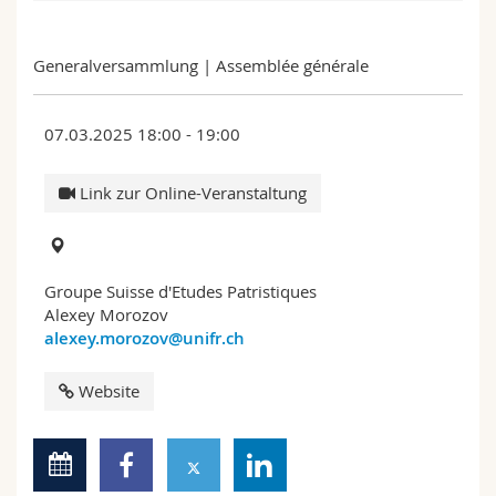
Math.-Nat. und Med. Fak.
Mitarbeitende
Webmail
Generalversammlung | Assemblée générale
Interfakultär
Doktorierende
Vorlesungsverzeichnis
07.03.2025 18:00 - 19:00
MyUnifr
Link zur Online-Veranstaltung
Groupe Suisse d'Etudes Patristiques
Alexey Morozov
alexey.morozov@unifr.ch
Website