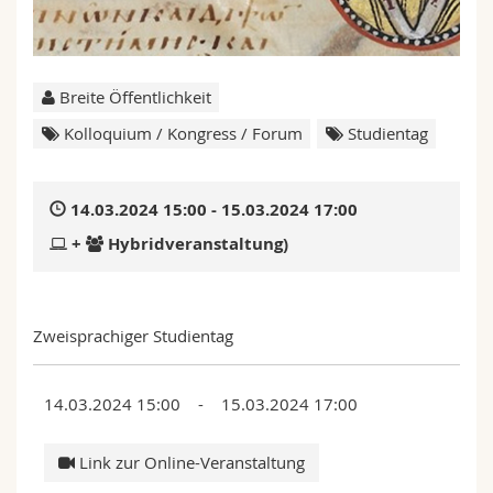
Math.-Nat. und Med. Fak.
Mitarbeitende
Webmail
Interfakultär
Doktorierende
Vorlesungsverzeichnis
Breite Öffentlichkeit
Kolloquium / Kongress / Forum
Studientag
MyUnifr
14.03.2024 15:00 - 15.03.2024 17:00
+
Hybridveranstaltung)
Zweisprachiger Studientag
14.03.2024 15:00 - 15.03.2024 17:00
Link zur Online-Veranstaltung