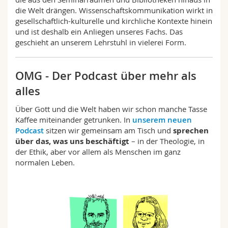
Math.-Nat. und Med. Fak.
Mitarbeitende
Webmail
die Welt drängen. Wissenschaftskommunikation wirkt in
gesellschaftlich-kulturelle und kirchliche Kontexte hinein
und ist deshalb ein Anliegen unseres Fachs. Das
Interfakultär
Doktorierende
Vorlesungsverzeichnis
geschieht an unserem Lehrstuhl in vielerei Form.
MyUnifr
OMG - Der Podcast über mehr als
alles
Über Gott und die Welt haben wir schon manche Tasse
Kaffee miteinander getrunken. In
unserem neuen
Podcast
sitzen wir gemeinsam am Tisch und
sprechen
über das, was uns beschäftigt
– in der Theologie, in
der Ethik, aber vor allem als Menschen im ganz
normalen Leben.