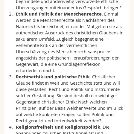
begründete und anderweitig verwurzelte ethische
Math.-Nat. und Med. Fak.
Mitarbeitende
Webmail
Überzeugungen miteinander ins Gespräch bringen?
Ethik und Politik der Menschenrechte
. Einmal
werden die Menschenrechte als Nachfahren des
Interfakultär
Doktorierende
Vorlesungsverzeichnis
Naturrechts bezeichnet, ein ander Mal gelten sie als
authentischer Ausdruck des christlichen Glaubens in
MyUnifr
säkularem Umfeld. Zugleich begegnet eine
vehemente Kritik an der vermeintlichen
Überschätzung des Menschenrechtsanspruchs
angesichts der politischen Herausforderungen der
Gegenwart, die eine Grundlagenreflexion
erforderlich macht.
Rechtsethik und politische Ethik
. Christlicher
Glaube findet in Welt und Geschichte statt und will
diese gestalten. Recht und Politik sind Instrumente
solcher Gestaltung. Sie sind deshalb ein wichtiger
Gegenstand christlicher Ethik: Nach welchen
Prinzipien, auf der Basis welcher Werte und im Blick
auf welche konkreten Fragen sollten Politik und
Recht genutzt und fortentwickelt werden?
Religionsfreiheit und Religionspolitik
. Die
Spannungen zwischen Institutionalität und