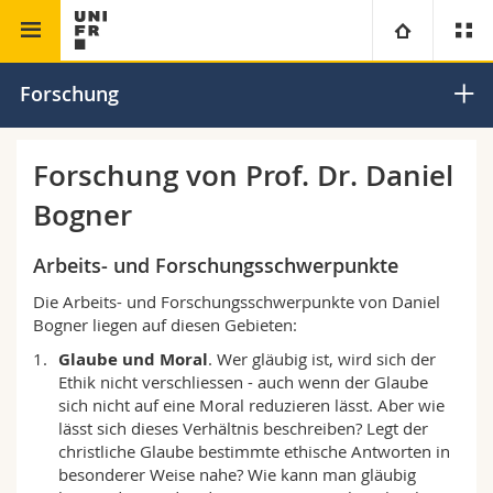
Theologische Fakultät
Theologische Ethik
Universität
Forschung
Fakultäten
Studium
Forschung von Prof. Dr. Daniel
Bogner
Informationen für
Campus
Theologische Fak.
Arbeits- und Forschungsschwerpunkte
Forschung
Ressourcen
Rechtswissenschaftliche Fak.
Studieninteressierte
Die Arbeits- und Forschungsschwerpunkte von Daniel
Bogner liegen auf diesen Gebieten:
Universität
Wirtschafts- und Sozialwissenschaftliche Fak.
Studierende
Personenverzeichnis
Glaube und Moral
. Wer gläubig ist, wird sich der
Ethik nicht verschliessen - auch wenn der Glaube
Weiterbildung
Philosophische Fak.
Medien
Ortsplan
sich nicht auf eine Moral reduzieren lässt. Aber wie
lässt sich dieses Verhältnis beschreiben? Legt der
Fak. für Erziehungs- und Bildungswissenschaften
Forschende
Bibliotheken
christliche Glaube bestimmte ethische Antworten in
besonderer Weise nahe? Wie kann man gläubig