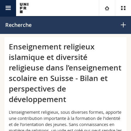
Interfacultaire
Centre Suisse Islam et Société
Université
Recherche
Facultés
Etudes
Enseignement religieux
islamique et diversité
Vous êtes
Campus
Théologie
religieuse dans l’enseignement
Recherche
Ressources
Droit
Futurs étudiants
scolaire en Suisse - Bilan et
perspectives de
Université
Sciences économiques et sociales et management
Etudiants
Annuaire du personnel
développement
Formation continue
Lettres et sciences humaines
Médias
Plan d'accès
L’enseignement religieux, sous diverses formes, apporte
une contribution importante à la formation de l’identité
Sciences de l'éducation et de la formation
Chercheurs
Bibliothèques
et de l’orientation des jeunes. Sans connaissances en
matière de religions, un vide est créé qui peut rendre les