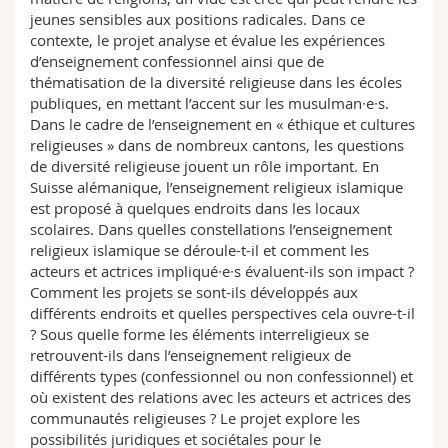
Sciences et médecine
Collaborateurs
Webmail
jeunes sensibles aux positions radicales. Dans ce
contexte, le projet analyse et évalue les expériences
d’enseignement confessionnel ainsi que de
Interfacultaire
Doctorants
Programme des cours
thématisation de la diversité religieuse dans les écoles
publiques, en mettant l’accent sur les musulman∙e∙s.
MyUnifr
Dans le cadre de l’enseignement en « éthique et cultures
religieuses » dans de nombreux cantons, les questions
de diversité religieuse jouent un rôle important. En
Suisse alémanique, l’enseignement religieux islamique
est proposé à quelques endroits dans les locaux
scolaires. Dans quelles constellations l’enseignement
religieux islamique se déroule-t-il et comment les
acteurs et actrices impliqué∙e∙s évaluent-ils son impact ?
Comment les projets se sont-ils développés aux
différents endroits et quelles perspectives cela ouvre-t-il
? Sous quelle forme les éléments interreligieux se
retrouvent-ils dans l’enseignement religieux de
différents types (confessionnel ou non confessionnel) et
où existent des relations avec les acteurs et actrices des
communautés religieuses ? Le projet explore les
possibilités juridiques et sociétales pour le