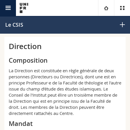
Interfacultaire
Centre Suisse Islam et Société
Université
Le CSIS
Facultés
Etudes
Direction
Vous êtes
Campus
Théologie
Composition
La Direction est constituée en règle générale de deux
Recherche
Ressources
Droit
Futurs étudiants
personnes (Directeurs ou Directrices), dont une est en
principe Professeur·e de la Faculté de théologie et l'autre
Université
Sciences économiques et sociales et management
Etudiants
Annuaire du personnel
issue du champ d’étude des études islamiques. Le
Conseil de l'Institut peut élire un troisième membre de
la Direction qui est en principe issu de la Faculté de
Formation continue
Lettres et sciences humaines
Médias
Plan d'accès
droit. Les membres de la Direction peuvent être
directement rattachés au Centre.
Sciences de l'éducation et de la formation
Chercheurs
Bibliothèques
Mandat