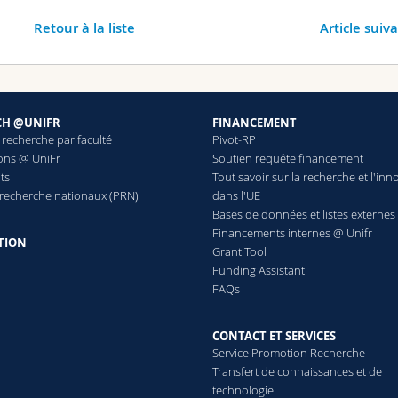
Retour à la liste
Article suiv
CH @UNIFR
FINANCEMENT
 recherche par faculté
Pivot-RP
ions @ UniFr
Soutien requête financement
ts
Tout savoir sur la recherche et l'inn
 recherche nationaux (PRN)
dans l'UE
Bases de données et listes externes
Financements internes @ Unifr
TION
Grant Tool
Funding Assistant
FAQs
CONTACT ET SERVICES
Service Promotion Recherche
Transfert de connaissances et de
technologie