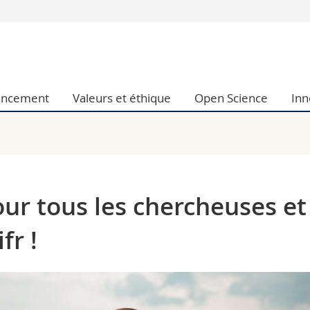
Vous êtes
Futurs étudia
Etudiants
ancement
Valeurs et éthique
Open Science
Inn
conomiques et sociales et management
Médias
 sciences humaines
Chercheurs
 l'éducation et de la formation
Collaborateu
t médecine
Doctorants
aire
our tous les chercheuses et
fr !