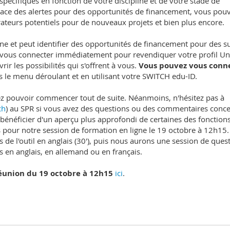
pécifiques en fonction de votre discipline et de votre stade de
lace des alertes pour des opportunités de financement, vous pou
rateurs potentiels pour de nouveaux projets et bien plus encore.
line et peut identifier des opportunités de financement pour des su
ous connecter immédiatement pour revendiquer votre profil Uni
ir les possibilités qui s'offrent à vous.
Vous pouvez vous conn
s le menu déroulant et en utilisant votre SWITCH edu-ID.
vriez pouvoir commencer tout de suite. Néanmoins, n'hésitez pas à
ch
) au SPR si vous avez des questions ou des commentaires conc
ez bénéficier d'un aperçu plus approfondi de certaines des fonction
 pour notre session de formation en ligne le 19 octobre à 12h15
s de l'outil en anglais (30'), puis nous aurons une session de ques
 en anglais, en allemand ou en français.
réunion du 19 octobre à 12h15
ici
.