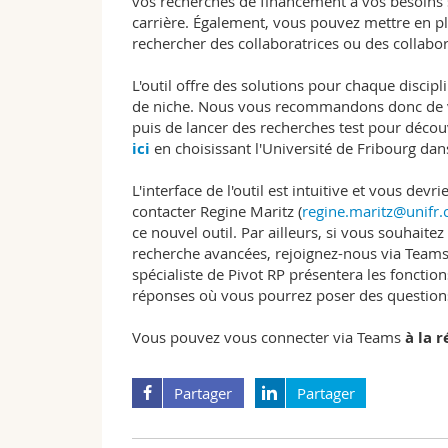
vos recherches de financement à vos besoins s
carrière. Également, vous pouvez mettre en p
rechercher des collaboratrices ou des collabo
L'outil offre des solutions pour chaque discip
de niche. Nous vous recommandons donc de v
puis de lancer des recherches test pour découvr
ici
en choisissant l'Université de Fribourg dan
L'interface de l'outil est intuitive et vous de
contacter Regine Maritz (
regine.maritz@unifr.
ce nouvel outil. Par ailleurs, si vous souhait
recherche avancées, rejoignez-nous via Teams
spécialiste de Pivot RP présentera les fonction
réponses où vous pourrez poser des questions
Vous pouvez vous connecter via Teams
à la 
Partager
Partager