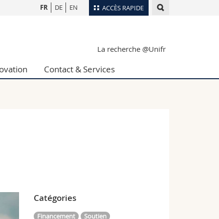
FR
DE
EN
ACCÈS RAPIDE
Annuaire du personnel
La recherche @Unifr
Plan d'accès
nts
Bibliothèques
ovation
Contact & Services
Webmail
rs
Programme des cours
MyUnifr
Catégories
Financement
Soutien