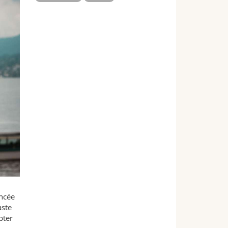
ancée
aste
pter