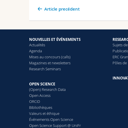
Article precédent
NOUVELLES ET ÉVÉNEMENTS
RESEAR
Actualités
Sujets de
Agenda
Publicat
Mises au concours (calls)
ERC Gran
Magazines et newsletters
Pôles de
Research Seminars
INNOVA
OPEN SCIENCE
(Open) Research Data
Open Access
ORCiD
Bibliothèques
Valeurs et éthique
Événements Open Science
Open Science Support @ UniFr