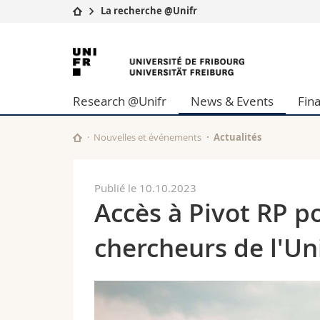
La recherche @Unifr
Université
Facultés
Université
Etudes
Théologie
de
Campus
Droit
Research @Unifr
News & Events
Fin
Recherche
Sciences é
Fribourg
Université
Lettres et
Formation continue
Sciences de
Nouvelles et événements
Actualités
Sciences e
Interfacult
Publié le 10.10.2023
Accès à Pivot RP p
chercheurs de l'Uni