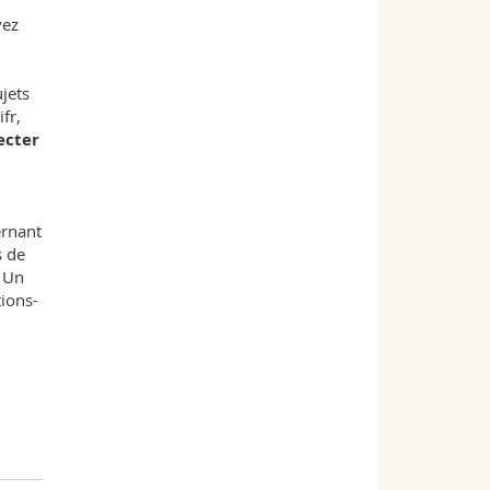
vez
jets
fr,
ecter
ernant
s de
. Un
tions-