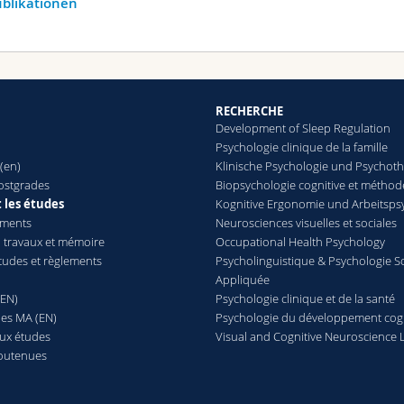
ublikationen
RECHERCHE
Development of Sleep Regulation
Psychologie clinique de la famille
(en)
Klinische Psychologie und Psychot
ostgrades
Biopsychologie cognitive et méthod
 les études
Kognitive Ergonomie und Arbeitsps
ements
Neurosciences visuelles et sociales
 travaux et mémoire
Occupational Health Psychology
études et règlements
Psycholinguistique & Psychologie S
Appliquée
(EN)
Psychologie clinique et de la santé
es MA (EN)
Psychologie du développement cogn
aux études
Visual and Cognitive Neuroscience 
outenues