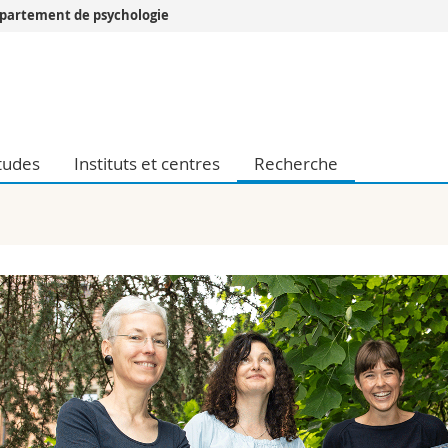
partement de psychologie
Vous êtes
Futurs étudia
Etudiants
conomiques et sociales et management
Médias
tudes
Instituts et centres
Recherche
 sciences humaines
Chercheurs
 l'éducation et de la formation
Collaborateu
t médecine
Doctorants
aire