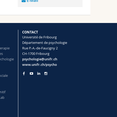
E-Mail
CONTACT
Université de Fribourg
Département de psychologie
herapie
Rue P.-A.-de-Faucigny 2
es
CH-1700 Fribourg
ychologie
psychologie@unifr.ch
www.unifr.ch/psycho
ociale
itif
Lab