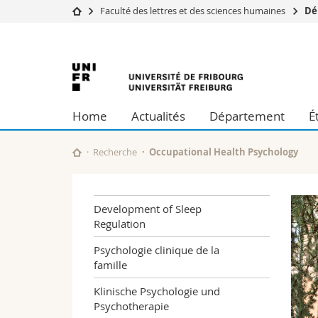
Faculté des lettres et des sciences humaines
Dé
Université
Facultés
Université
Etudes
Théologie
Campus
Droit
de
Recherche
Sciences é
Home
Actualités
Département
É
Université
Lettres et
Fribourg
Formation continue
Sciences de
Sciences e
Recherche
Occupational Health Psychology
Interfacult
Development of Sleep
Regulation
Psychologie clinique de la
famille
Klinische Psychologie und
Psychotherapie