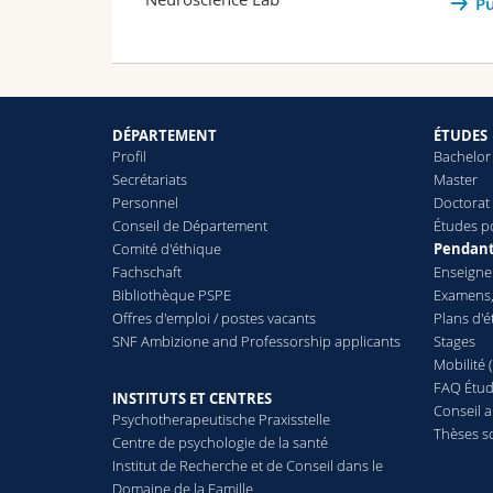
P
DÉPARTEMENT
ÉTUDES
Profil
Bachelor
Secrétariats
Master
Personnel
Doctorat 
Conseil de Département
Études p
Comité d'éthique
Pendant
Fachschaft
Enseign
Bibliothèque PSPE
Examens,
Offres d'emploi / postes vacants
Plans d'
SNF Ambizione and Professorship applicants
Stages
Mobilité 
FAQ Étud
INSTITUTS ET CENTRES
Conseil 
Psychotherapeutische Praxisstelle
Thèses s
Centre de psychologie de la santé
Institut de Recherche et de Conseil dans le
Domaine de la Famille