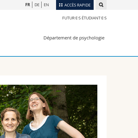
FR
DE
EN
ACCÈS RAPIDE
FUTUR·E·S ÉTUDIANT·E·S
Annuaire du personnel
Plan d'accès
nts
Département de psychologie
Bibliothèques
Webmail
rs
Programme des cours
MyUnifr