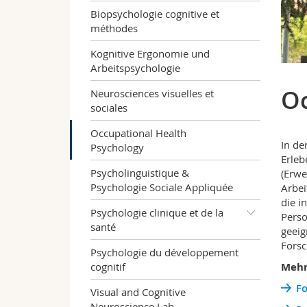
Biopsychologie cognitive et
méthodes
Kognitive Ergonomie und
Arbeitspsychologie
Oc
Neurosciences visuelles et
sociales
Occupational Health
In de
Psychology
Erleb
Psycholinguistique &
(Erwe
Psychologie Sociale Appliquée
Arbei
die i
Psychologie clinique et de la
Perso
santé
geeig
Forsc
Psychologie du développement
cognitif
Mehr
Fo
Visual and Cognitive
Neuroscience Lab