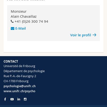
Sciences et médecine
Collaborateurs
Webmail
Monsieur
Interfacultaire
Alain Chavaillaz
Doctorants
Programme des cours
+41 (0)26 300 74 94
E-Mail
MyUnifr
Voir le profil
CONTACT
Université de Fribourg
Département de psychologie
Rue P.-A.-de-Faucigny 2
CH-1700 Fribourg
psychologie@unifr.ch
www.unifr.ch/psycho