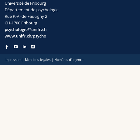
Université de Fribourg
Sciences et médecine
Collaborateurs
Webmail
Département de psychologie
Rue P.-A.-de-Faucigny 2
Interfacultaire
Doctorants
Programme des cours
CH-1700 Fribourg
psychologie@unifr.ch
www.unifr.ch/psycho
MyUnifr
Impressum
|
Mentions légales
|
Numéros d'urgence