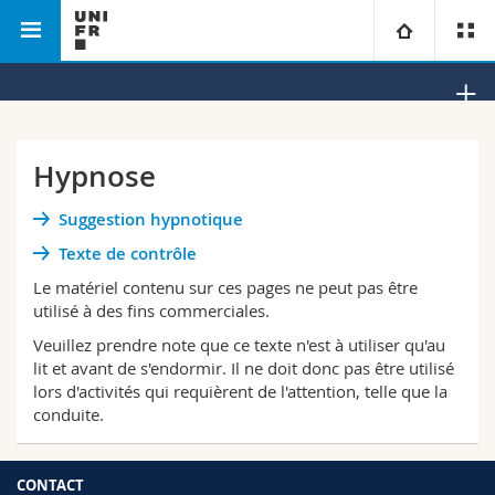
Faculté des lettres et des sciences
Département de
Université
humaines
psychologie
Facultés
Etudes
Hypnose
Vous êtes
Campus
Théologie
Suggestion hypnotique
Texte de contrôle
Recherche
Ressources
Droit
Futurs étudiants
Le matériel contenu sur ces pages ne peut pas être
utilisé à des fins commerciales.
Université
Sciences économiques et sociales et management
Etudiants
Annuaire du personnel
Veuillez prendre note que ce texte n'est à utiliser qu'au
lit et avant de s'endormir. Il ne doit donc pas être utilisé
Formation continue
Lettres et sciences humaines
lors d'activités qui requièrent de l'attention, telle que la
Médias
Plan d'accès
conduite.
Sciences de l'éducation et de la formation
Chercheurs
Bibliothèques
CONTACT