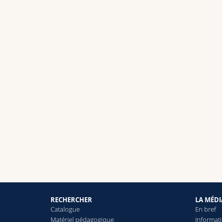
RECHERCHER
LA MÉD
Catalogue
En bref
Matériel pédagogique
Informat