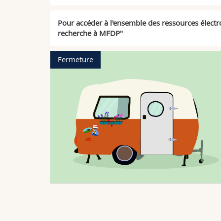
Pour accéder à l'ensemble des ressources électro
recherche à MFDP"
Nouveautés
uillet au 14
haite un bel