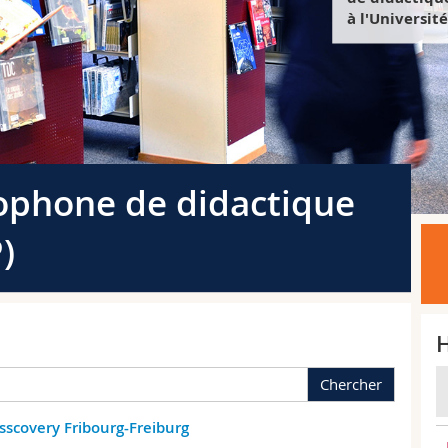
à l'Universit
ophone de didactique
)
H
Chercher
sscovery Fribourg-Freiburg