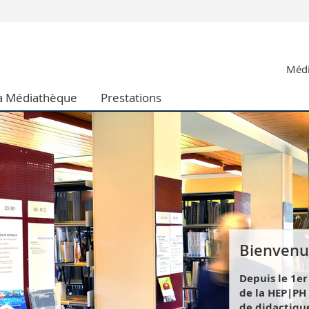
Vous êtes
Médi
Futurs étudia
Etudiants
a Médiathèque
Prestations
conomiques et sociales et management
Médias
 sciences humaines
Chercheurs
 l'éducation et de la formation
Collaborateu
t médecine
Doctorants
aire
Bienvenu
Depuis le 1e
de la HEP|PH
de didactique