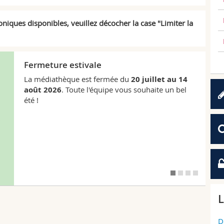
niques disponibles, veuillez décocher la case "Limiter la
L
Nouveautés
Découvrez une
vidéo
de nos dernières
nouveautés ou l'ensemble de nos récents achats
en vous rendant sur la page ci-dessous.
Nouvelles acquisitions
L
D