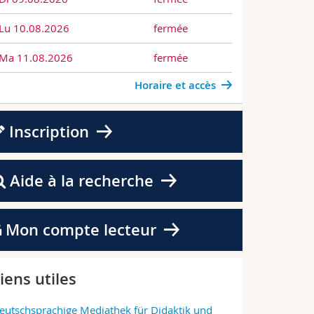
Lu 10.08.2026
fermée
Ma 11.08.2026
fermée
ivraison
Horaire et accès
Service de
Notre servi
avec une p
Inscription
mardi 1er
complet sur
Aide à la recherche
Livrais
Mon compte lecteur
iens utiles
eutschsprachige Mediathek für Didaktik und