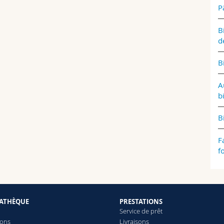
P
B
d
B
A
b
B
F
f
IATHÈQUE
PRESTATIONS
Service de prêt
ions
Livraisons