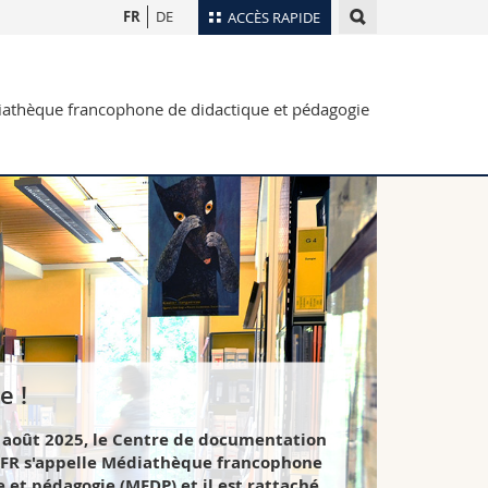
FR
DE
ACCÈS RAPIDE
Annuaire du personnel
athèque francophone de didactique et pédagogie
Plan d'accès
nts
Bibliothèques
Webmail
rs
Programme des cours
MyUnifr
e !
r août 2025, le Centre de documentation
 FR s'appelle Médiathèque francophone
 et pédagogie (MFDP) et il est rattaché