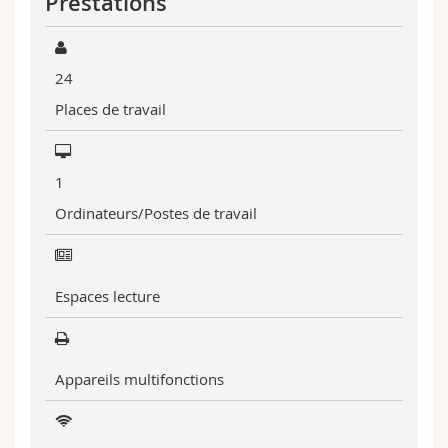
Prestations
Sciences et médecine
Collaborateurs
Webmail
Interfacultaire
Doctorants
Programme des cours
24
Places de travail
MyUnifr
1
Ordinateurs/Postes de travail
Espaces lecture
Appareils multifonctions