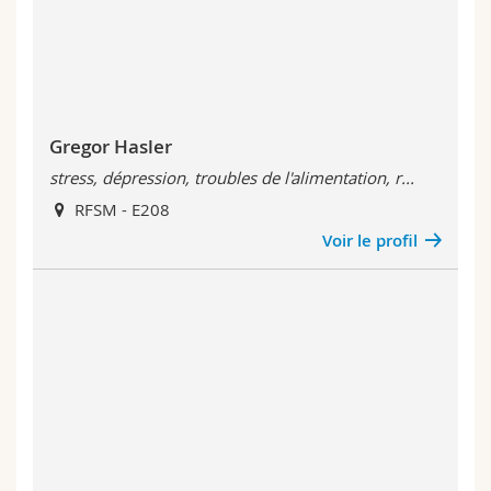
Sciences et médecine
Collaborateurs
Webmail
Interfacultaire
Doctorants
Programme des cours
MyUnifr
Gregor Hasler
stress, dépression, troubles de l'alimentation, r...
RFSM - E208
Voir le profil