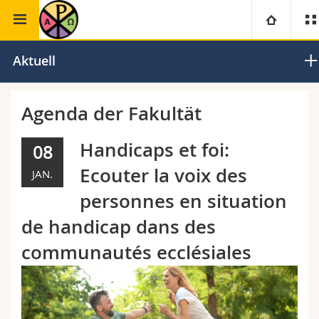
Theologische Fakultät
Liturgiewissenschaft
Universität
Aktuell
Fakultäten
Studium
Agenda der Fakultät
Informationen für
Campus
Theologische Fak.
Handicaps et foi:
08
Ecouter la voix des
JAN.
Forschung
Ressourcen
Rechtswissenschaftliche Fak.
Studieninteressierte
personnes en situation
Universität
Wirtschafts- und Sozialwissenschaftliche Fak.
Studierende
Personenverzeichnis
de handicap dans des
communautés ecclésiales
Weiterbildung
Philosophische Fak.
Medien
Ortsplan
Fak. für Erziehungs- und Bildungswissenschaften
Forschende
Bibliotheken