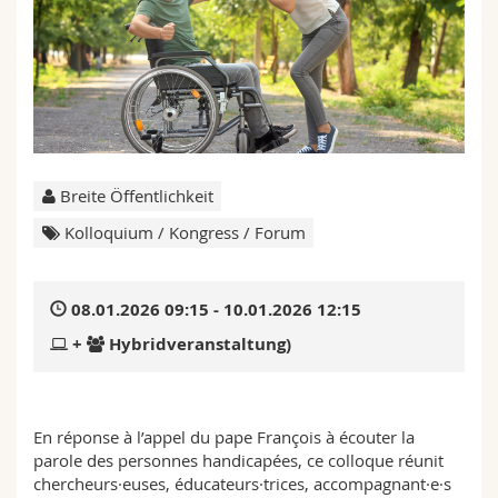
Math.-Nat. und Med. Fak.
Mitarbeitende
Webmail
Interfakultär
Doktorierende
Vorlesungsverzeichnis
MyUnifr
Breite Öffentlichkeit
Kolloquium / Kongress / Forum
08.01.2026 09:15 - 10.01.2026 12:15
+
Hybridveranstaltung)
En réponse à l’appel du pape François à écouter la
parole des personnes handicapées, ce colloque réunit
chercheurs·euses, éducateurs·trices, accompagnant·e·s