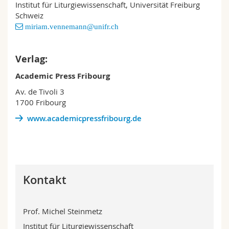
Institut für Liturgiewissenschaft, Universität Freiburg
Math.-Nat. und Med. Fak.
Mitarbeitende
Webmail
Schweiz
miriam.vennemann@unifr.ch
Interfakultär
Doktorierende
Vorlesungsverzeichnis
Verlag:
MyUnifr
Academic Press Fribourg
Av. de Tivoli 3
1700 Fribourg
www.academicpressfribourg.de
Kontakt
Prof. Michel Steinmetz
Institut für Liturgiewissenschaft