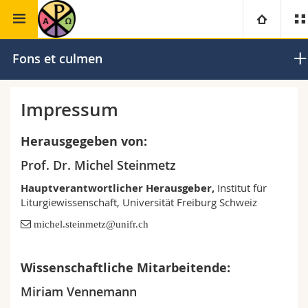
Theologische Fakultät
Liturgiewissenschaft
Universität
Fons et culmen
Fakultäten
Studium
Impressum
Informationen für
Campus
Theologische Fak.
Herausgegeben von:
Prof. Dr. Michel Steinmetz
Forschung
Ressourcen
Rechtswissenschaftliche Fak.
Studieninteressierte
Hauptverantwortlicher Herausgeber,
Institut für
Liturgiewissenschaft, Universität Freiburg Schweiz
Universität
Wirtschafts- und Sozialwissenschaftliche Fak.
Studierende
Personenverzeichnis
michel.steinmetz@unifr.ch
Weiterbildung
Philosophische Fak.
Medien
Ortsplan
Wissenschaftliche Mitarbeitende:
Fak. für Erziehungs- und Bildungswissenschaften
Forschende
Bibliotheken
Miriam Vennemann