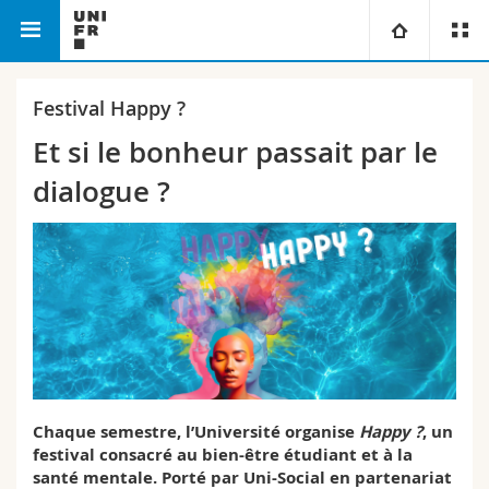
Faculté des lettres et des sciences humaines
Université
Festival Happy ?
Et si le bonheur passait par le
Facultés
Etudes
dialogue ?
Vous êtes
Campus
Théologie
Recherche
Ressources
Droit
Futurs étudiants
Université
Sciences économiques et sociales et management
Etudiants
Annuaire du personnel
Formation continue
Lettres et sciences humaines
Médias
Plan d'accès
Chaque semestre, l’Université organise
Happy ?
, un
Sciences de l'éducation et de la formation
Chercheurs
Bibliothèques
festival consacré au bien-être étudiant et à la
santé mentale. Porté par Uni-Social en partenariat