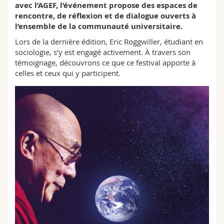
avec l’AGEF, l’événement propose des espaces de
Sciences et médecine
Collaborateurs
Webmail
rencontre, de réflexion et de dialogue ouverts à
l’ensemble de la communauté universitaire.
Interfacultaire
Doctorants
Programme des cours
Lors de la dernière édition, Eric Roggwiller, étudiant en
sociologie, s’y est engagé activement. À travers son
MyUnifr
témoignage, découvrons ce que ce festival apporte à
celles et ceux qui y participent.