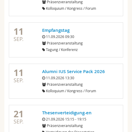
Präsenzveranstaltung
Math.-Nat. und Med. Fak.
Mitarbeitende
Webmail
Kolloquium / Kongress / Forum
Interfakultär
Doktorierende
Vorlesungsverzeichnis
11
Empfangstag
MyUnifr
11.09.2026 09:30
SEP.
Präsenzveranstaltung
Tagung / Konferenz
11
Alumni IUS Service Pack 2026
11.09.2026 13:30
SEP.
Präsenzveranstaltung
Kolloquium / Kongress / Forum
21
Thesenverteidigung-en
21.09.2026 15:15 - 19:15
SEP.
Präsenzveranstaltung