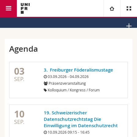
Rechtswissenschaftliche
Lehrstuhl für Staats- und
Universität
Fakultät
Verwaltungsrecht III
Fakultäten
Studium
Agenda
Informationen für
Campus
Theologische Fak.
03
3. Freiburger Föderalismustage
Forschung
Ressourcen
Rechtswissenschaftliche Fak.
Studieninteressierte
03.09.2026 - 04.09.2026
SEP.
Präsenzveranstaltung
Kolloquium / Kongress / Forum
Universität
Wirtschafts- und Sozialwissenschaftliche Fak.
Studierende
Personenverzeichnis
Weiterbildung
Philosophische Fak.
Medien
Ortsplan
10
19. Schweizerischer
Datenschutzrechtstag Die
SEP.
Fak. für Erziehungs- und Bildungswissenschaften
Forschende
Bibliotheken
Einwilligung im Datenschutzrecht
10.09.2026 09:15 - 16:45