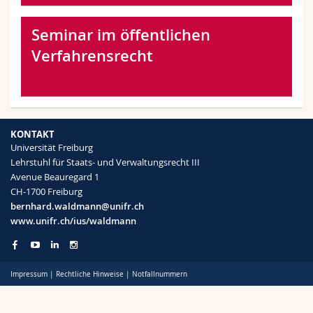
Math.-Nat. und Med. Fak.
Mitarbeitende
Webmail
Seminar im öffentlichen
Interfakultär
Doktorierende
Vorlesungsverzeichnis
Verfahrensrecht
MyUnifr
KONTAKT
Universität Freiburg
Lehrstuhl für Staats- und Verwaltungsrecht III
Avenue Beauregard 1
CH-1700 Freiburg
bernhard.waldmann@unifr.ch
www.unifr.ch/ius/waldmann
Impressum
|
Rechtliche Hinweise
|
Notfallnummern