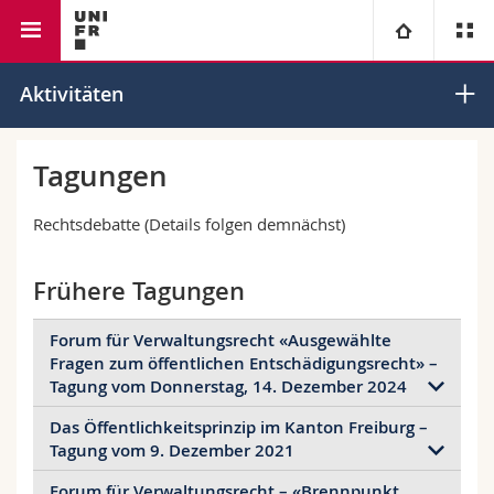
Rechtswissenschaftliche
Lehrstuhl für Staats- und
Universität
Aktivitäten
Fakultät
Verwaltungsrecht III
Fakultäten
Studium
Tagungen
Informationen für
Campus
Theologische Fak.
Rechtsdebatte (Details folgen demnächst)
Forschung
Ressourcen
Rechtswissenschaftliche Fak.
Studieninteressierte
Frühere Tagungen
Universität
Wirtschafts- und Sozialwissenschaftliche Fak.
Studierende
Personenverzeichnis
Forum für Verwaltungsrecht «Ausgewählte
Fragen zum öffentlichen Entschädigungsrecht» –
Tagung vom Donnerstag, 14. Dezember 2024
Weiterbildung
Philosophische Fak.
Medien
Ortsplan
Das Öffentlichkeitsprinzip im Kanton Freiburg –
Wenn Handlungen und Unterlassungen von
Tagung vom 9. Dezember 2021
Fak. für Erziehungs- und Bildungswissenschaften
Forschende
Bibliotheken
Behörden und anderen öffentlichen
Aufgabenträgern Dritte schädigen, stellt sich rasch
Forum für Verwaltungsrecht – «Brennpunkt