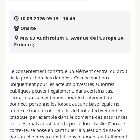
Science and Medicine
Employees
Webmail
10.09.2026 09:15 - 16:45
Interfaculty
PhD students
Course catalogue
Onsite
MIS 03 Auditroium C, Avenue de l'Europe 20,
MyUnifr
Fribourg
Le consentement constitue un élément central du droit
de la protection des données. Cela ne vaut pas
uniquement pour les acteurs privés; les autorités
publiques peuvent également, dans certains cas,
recourir au consentement pour le traitement de
données personnelles lorsqu’aucune base légale ne
fonde ce traitement – et elles le font effectivement en
pratique, par exemple dans le domaine des assurances
sociales, mais aussi dans la procédure d’asile. Dans ce
contexte, se pose en particulier la question de savoir
dans quelle mesure un tel consentement au traitement