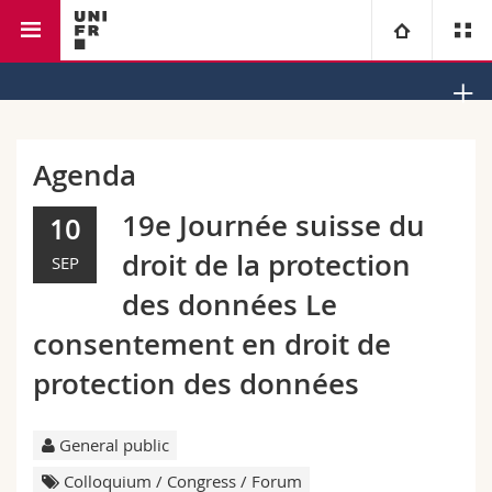
Faculty of law
Institute of Law and Religion
University
Faculties
Studies
Agenda
You are
Campus
Theology
19e Journée suisse du
10
droit de la protection
SEP
Research
Ressources
Law
Prospective students
des données Le
University
Management, Economics and Social sciences
Students
Directory
consentement en droit de
protection des données
Continuing education
Humanities
Medias
Maps/Orientation
General public
Education
Researchers
Libraries
Colloquium / Congress / Forum