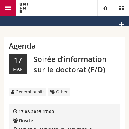
Faculty of law
Institute of Law and Religion
University
Faculties
Studies
Agenda
You are
Campus
Theology
Soirée d’information
17
sur le doctorat (F/D)
MAR
Research
Ressources
Law
Prospective students
University
Management, Economics and Social sciences
Students
Directory
General public
Other
Continuing education
Humanities
Medias
Maps/Orientation
17.03.2025 17:00
Education
Researchers
Libraries
Onsite