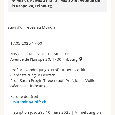
MIS 03 F : MIS 3118, D : MIS 3019, Avenue de
Science and Medicine
Employees
Webmail
l'Europe 20, Fribourg
Interfaculty
PhD students
Course catalogue
suivi d’un repas au Mondial
MyUnifr
17.03.2025 17:00
MIS 03 F : MIS 3118, D : MIS 3019
Avenue de l'Europe 20, 1700 Fribourg
Prof. Alexandra Jungo, Prof. Hubert Stöckli
(Veranstaltung in Deutsch)
Prof. Sarah Progin-Theuerkauf, Prof. Joëlle Vuille
(séance en français)
Faculté de Droit
ius-admin@unifr.ch
Inscription jusqu'au 10 mars 2025 | Anmeldung bis