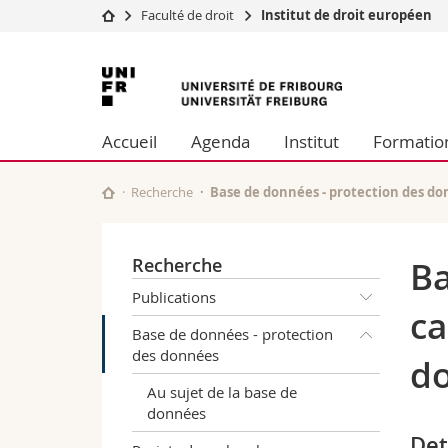
Faculté de droit
Institut de droit européen
Université
Facultés
Université
Etudes
Théologie
de
Campus
Droit
Accueil
Agenda
Institut
Formatio
Recherche
Sciences é
Fribourg
Université
Lettres et
Formation continue
Sciences de
Recherche
Base de données - protection des d
Sciences e
Interfacult
Recherche
Ba
Publications
ca
Base de données - protection
des données
d
Au sujet de la base de
données
Det