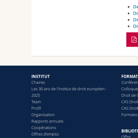
De
Do
Dr
Dr
INSTITUT
FORMAT
Chaires
Conféren
Les 30 ans de l'Institut de droit européen -
Colloque
2025
Droit de
Team
CAS Droit
Profil
CAS Droi
Organisation
Formatio
Rapports annuels
Coopérations
BIBLIO
Offres d'emploi
Offre