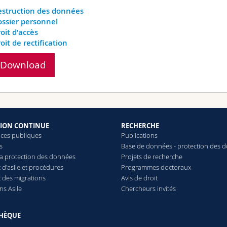
struction des données
ssier personnel
oit d'accès
oit de rectification
Download
ION CONTINUE
RECHERCHE
ces publiques
Publications
s
Base de données - protection des 
 la protection des données
Projets de recherche
 d'asile et procédures
Programmes doctoraux
t des migrations
Avis de droit
ns Asile
Chercheurs invités
THÈQUE