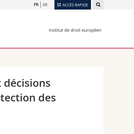
FR
DE
ACCÈS RAPIDE
Annuaire du personnel
Institut de droit européen
Plan d'accès
nts
Bibliothèques
Webmail
rs
Programme des cours
MyUnifr
 décisions
tection des