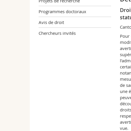
Projets de recherche
Droi
Programmes doctoraux
stat
Avis de droit
Cant
Chercheurs invités
Pour 
modif
avert
supér
l’adm
certa
notam
mesur
de sa
une é
peuve
décou
droit
respe
avert
vue.