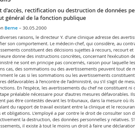
t d'accès, rectification ou destruction de données pe
ut général de la fonction publique
on
Berne
– 30.05.2000
diverses raisons, le directeur Y. d'une clinique adresse des averti
ier son comportement. Le médecin-chef, qui considère, au contrai
issements constituent des décisions sujettes à recours, recourt 
ieure donne des instructions concrètes, concernant l’exécution de 
inistré ne sont en principe pas concernés, raison pour laquelle le
ins cas, des sommations ou des avertissements peuvent tout de mê
ment le cas si les sommations ou les avertissements constituent 
es défavorables à l’encontre de l’administré, ou s'il s'agit de mes
nctions. En l’espèce, les avertissements du chef ne constituent ni 
tape préalable nécessaire pour d’autres mesures défavorables. Ils
nt pas être contestés devant les tribunaux, dans la mesure où ils 
lant du rapport de travail existant entre la clinique et le recouran
s et obligations. L’employé a par contre le droit de consulter son d
ctivement la destruction, des données personnelles y relatives. S'i
issements, il existe à tout le moins un droit à faire une déclarati