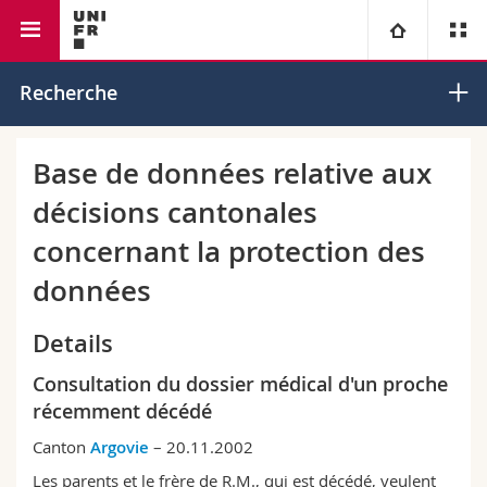
Faculté de droit
Institut de droit européen
Université
Recherche
Facultés
Etudes
Base de données relative aux
décisions cantonales
Vous êtes
Campus
Théologie
concernant la protection des
Recherche
Ressources
Droit
Futurs étudiants
données
Université
Sciences économiques et sociales et management
Etudiants
Annuaire du personnel
Details
Consultation du dossier médical d'un proche
Formation continue
Lettres et sciences humaines
Médias
Plan d'accès
récemment décédé
Sciences de l'éducation et de la formation
Chercheurs
Bibliothèques
Canton
Argovie
– 20.11.2002
Les parents et le frère de R.M., qui est décédé, veulent