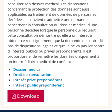
Sciences et médecine
Collaborateurs
consulter son dossier médical. Les dispositions
Webmail
concernant la protection des données sont aussi
applicables au traitement de données de personnes
Interfacultaire
Doctorants
Programme des cours
décédées. Il convient d'admettre une demande
concernant la consultation du dossier médical d'une
personne décédée lorsque la personne qui requiert
MyUnifr
cette consultation démontre qu'elle a un intérêt à
obtenir ce renseignement, que la demande ne contredit
pas de dispositions légales et qu'elle ne va pas l'encontre
d' intérêts publics ou privés prépondérants. Il est
proportionnel de remettre les données uniquement à
un intermédiaire médical de confiance.
Dossier médical
Droit de consultation
Intérêt privé prépondérant
Intérêt public prépondérant
Download