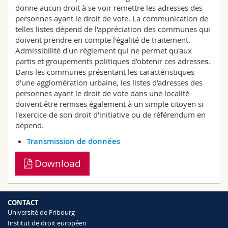
Sciences et médecine
Collaborateurs
donne aucun droit à se voir remettre les adresses des
Webmail
personnes ayant le droit de vote. La communication de
telles listes dépend de l'appréciation des communes qui
Interfacultaire
Doctorants
Programme des cours
doivent prendre en compte l'égalité de traitement.
Admissibilité d'un règlement qui ne permet qu'aux
partis et groupements politiques d'obtenir ces adresses.
MyUnifr
Dans les communes présentant les caractéristiques
d'une agglomération urbaine, les listes d'adresses des
personnes ayant le droit de vote dans une localité
doivent être remises également à un simple citoyen si
l'exercice de son droit d'initiative ou de référendum en
dépend.
Transmission de données
Download
CONTACT
Université de Fribourg
Institut de droit européen