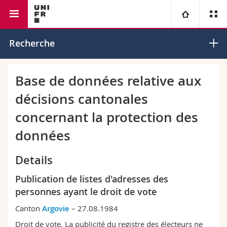
Faculté de droit
Institut de droit européen
Université
Recherche
Facultés
Etudes
Base de données relative aux
décisions cantonales
Vous êtes
Campus
Théologie
concernant la protection des
Recherche
Ressources
Droit
Futurs étudiants
données
Université
Sciences économiques et sociales et management
Etudiants
Annuaire du personnel
Details
Publication de listes d'adresses des
Formation continue
Lettres et sciences humaines
Médias
Plan d'accès
personnes ayant le droit de vote
Sciences de l'éducation et de la formation
Chercheurs
Bibliothèques
Canton
Argovie
– 27.08.1984
Droit de vote. La publicité du registre des électeurs ne