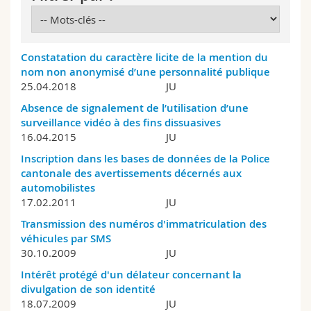
Sciences et médecine
Collaborateurs
Webmail
Interfacultaire
Doctorants
Programme des cours
Constatation du caractère licite de la mention du
nom non anonymisé d’une personnalité publique
MyUnifr
25.04.2018
JU
Absence de signalement de l’utilisation d’une
surveillance vidéo à des fins dissuasives
16.04.2015
JU
Inscription dans les bases de données de la Police
cantonale des avertissements décernés aux
automobilistes
17.02.2011
JU
Transmission des numéros d'immatriculation des
véhicules par SMS
30.10.2009
JU
Intérêt protégé d'un délateur concernant la
divulgation de son identité
18.07.2009
JU