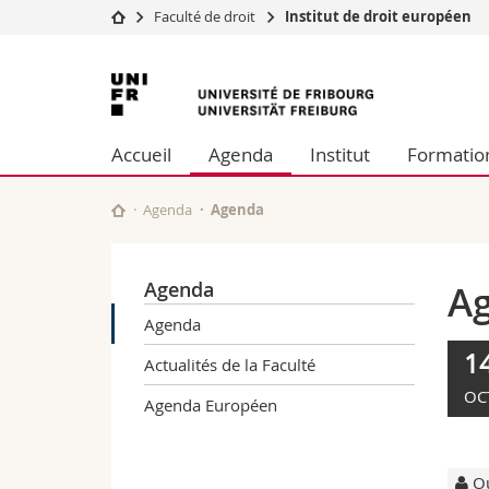
Faculté de droit
Institut de droit européen
Université
Facultés
Université
Etudes
Théologie
de
Campus
Droit
Accueil
Agenda
Institut
Formatio
Recherche
Sciences é
Fribourg
Université
Lettres et
Formation continue
Sciences de
Agenda
Agenda
Sciences e
Interfacult
Agenda
A
Agenda
1
Actualités de la Faculté
OC
Agenda Européen
Ou