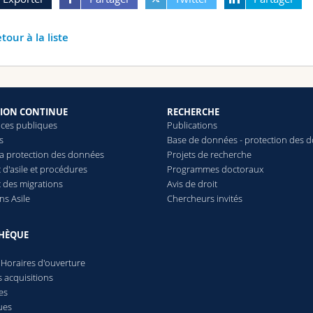
tour à la liste
ION CONTINUE
RECHERCHE
ces publiques
Publications
s
Base de données - protection des 
 la protection des données
Projets de recherche
 d'asile et procédures
Programmes doctoraux
t des migrations
Avis de droit
ns Asile
Chercheurs invités
THÈQUE
 Horaires d'ouverture
 acquisitions
es
ues