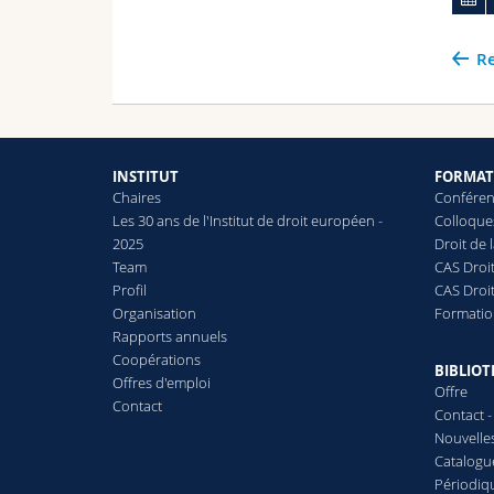
Re
INSTITUT
FORMAT
Chaires
Conféren
Les 30 ans de l'Institut de droit européen -
Colloque
2025
Droit de
Team
CAS Droit
Profil
CAS Droi
Organisation
Formatio
Rapports annuels
Coopérations
BIBLIO
Offres d'emploi
Offre
Contact
Contact -
Nouvelles
Catalogu
Périodiq