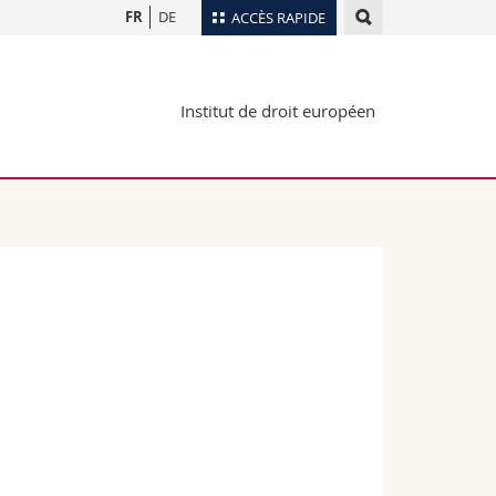
FR
DE
ACCÈS RAPIDE
Annuaire du personnel
Institut de droit européen
Plan d'accès
nts
Bibliothèques
Webmail
rs
Programme des cours
MyUnifr