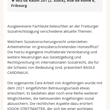
MIS 08 Raum 201 (2. Stock), Rue de Rome 6,
Sciences et médecine
Collaborateurs
Webmail
Fribourg
Interfacultaire
Doctorants
Programme des cours
Ausgewiesene Fachleute beleuchten an der Freiburger
MyUnifr
Sozialrechtstagung verschiedene aktuelle Themen:
Welchem Sozialversicherungsrecht unterstehen
Arbeitnehmer im grenzüberschreitenden Homeoffice?
Die hierzu ergangene multilaterale Vereinbarung und
weitere Neuerungen aus Gesetzgebung und
Rechtsprechung im internationalen Sozialrecht, die für
die Schweiz von Bedeutung sind, präsentiert BASILE
CARDINAUX.
Die sogenannte Care-Arbeit von Angehörigen wurde mit
dem 2021 eingeführten Betreuungsurlaub etwas
erleichtert. Es bestehen aber noch eine Reihe weiterer
Möglichkeiten, die betreuenden Angehörigen sozial
abzusichern. Die rechtlichen Aspekte dazu erörtert
JODOK STRITTMATTER, der sich bei einer wichtigen