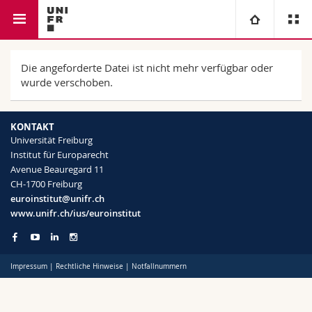
Rechtswissenschaftliche Fakultät
Institut für Europarecht
Universität
Die angeforderte Datei ist nicht mehr verfügbar oder
wurde verschoben.
Fakultäten
Studium
KONTAKT
Informationen für
Campus
Theologische Fak.
Universität Freiburg
Institut für Europarecht
Avenue Beauregard 11
Forschung
Ressourcen
Rechtswissenschaftliche Fak.
Studieninteressierte
CH-1700 Freiburg
euroinstitut@unifr.ch
Universität
Wirtschafts- und Sozialwissenschaftliche Fak.
Studierende
Personenverzeichnis
www.unifr.ch/ius/euroinstitut
Weiterbildung
Philosophische Fak.
Medien
Ortsplan
Impressum
|
Rechtliche Hinweise
|
Notfallnummern
Fak. für Erziehungs- und Bildungswissenschaften
Forschende
Bibliotheken