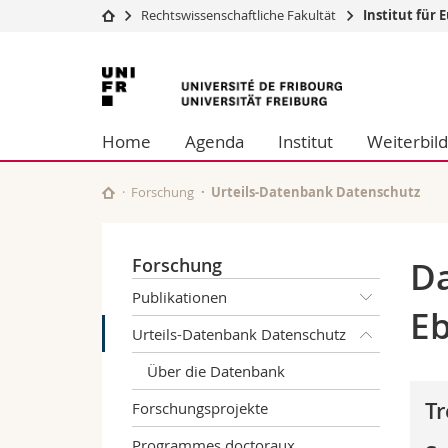
Rechtswissenschaftliche Fakultät
Institut für
Universität
Fakultäten
Universität
Studium
Theologische Fa
Freiburg
Campus
Rechtswissensch
Home
Agenda
Institut
Weiterbil
Forschung
Wirtschafts- un
Universität
Philosophische 
Weiterbildung
Fak. für Erzieh
Forschung
Urteils-Datenbank Datenschutz
Math.-Nat. und
Interfakultär
Forschung
Da
Publikationen
Eb
Urteils-Datenbank Datenschutz
Über die Datenbank
Tr
Forschungsprojekte
Programmes doctoraux