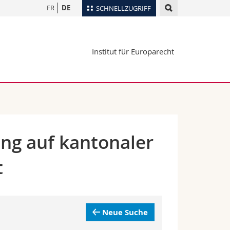
FR
DE
SCHNELLZUGRIFF
für
Personenverzeichnis
Institut für Europarecht
Ortsplan
te
Bibliotheken
Webmail
Vorlesungsverzeichnis
MyUnifr
ng auf kantonaler
t
Neue Suche