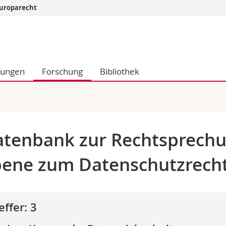
 Europarecht
Informationen 
k.
Studieninteressier
aftliche Fak.
Studierende
dungen
Forschung
Bibliothek
d Sozialwissenschaftliche Fak.
Medien
Fak.
Forschende
ungs- und Bildungswissenschaften
Mitarbeitende
 Med. Fak.
Doktorierende
tenbank zur Rechtsprechu
ene zum Datenschutzrech
effer: 3