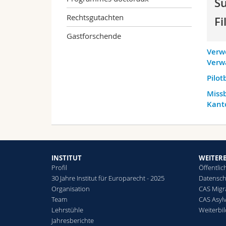
S
Rechtsgutachten
Fi
Gastforschende
Verw
Verw
Pilot
Miss
Kanto
INSTITUT
WEITER
Profil
Öffentlic
30 Jahre Institut für Europarecht - 2025
Datensch
Organisation
CAS Migr
Team
CAS Asyl
Lehrstühle
Weiterbi
Jahresberichte