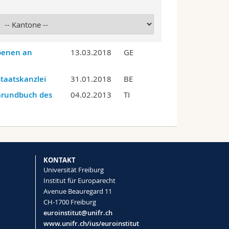
benen an
13.03.2018
GE
Staatskanzlei
31.01.2018
BE
Grundbuch des
04.02.2013
TI
KONTAKT
Universität Freiburg
Institut für Europarecht
Avenue Beauregard 11
CH-1700 Freiburg
euroinstitut@unifr.ch
www.unifr.ch/ius/euroinstitut