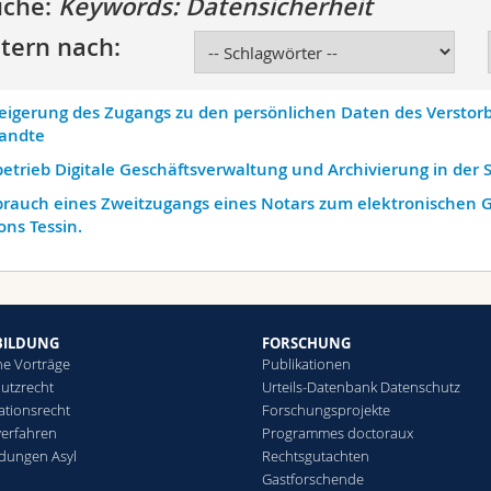
uche:
Keywords: Datensicherheit
ltern nach:
eigerung des Zugangs zu den persönlichen Daten des Verstor
andte
betrieb Digitale Geschäftsverwaltung und Archivierung in der 
brauch eines Zweitzugangs eines Notars zum elektronischen 
ns Tessin.
BILDUNG
FORSCHUNG
he Vorträge
Publikationen
utzrecht
Urteils-Datenbank Datenschutz
ationsrecht
Forschungsprojekte
verfahren
Programmes doctoraux
ldungen Asyl
Rechtsgutachten
Gastforschende