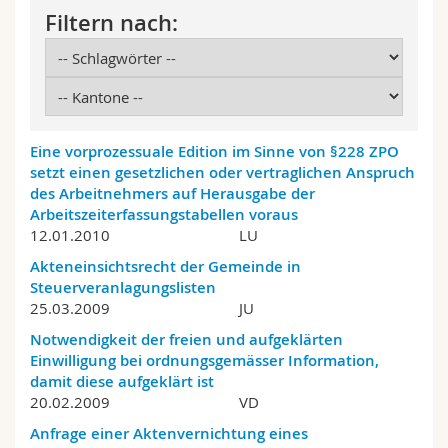
Math.-Nat. und Med. Fak.
Mitarbeitende
Webmail
Filtern nach:
Interfakultär
Doktorierende
Vorlesungsverzeichnis
MyUnifr
Eine vorprozessuale Edition im Sinne von §228 ZPO
setzt einen gesetzlichen oder vertraglichen Anspruch
des Arbeitnehmers auf Herausgabe der
Arbeitszeiterfassungstabellen voraus
12.01.2010
LU
Akteneinsichtsrecht der Gemeinde in
Steuerveranlagungslisten
25.03.2009
JU
Notwendigkeit der freien und aufgeklärten
Einwilligung bei ordnungsgemässer Information,
damit diese aufgeklärt ist
20.02.2009
VD
Anfrage einer Aktenvernichtung eines