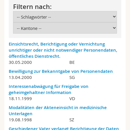
Math.-Nat. und Med. Fak.
Mitarbeitende
Webmail
Filtern nach:
Interfakultär
Doktorierende
Vorlesungsverzeichnis
MyUnifr
Einsichtsrecht, Berichtigung oder Vernichtung
unrichtiger oder nicht notwendiger Personendaten,
öffentliches Dienstrecht.
30.05.2000
BE
Bewilligung zur Bekanntgabe von Personendaten
13.04.2000
SG
Interessenabwägung für Freigabe von
geheimgehaltner Information
18.11.1999
VD
Modalitäten der Akteneinsicht in medizinische
Unterlagen
19.08.1998
SZ
Geschiedener Vater verlangt Berichtigung der Daten