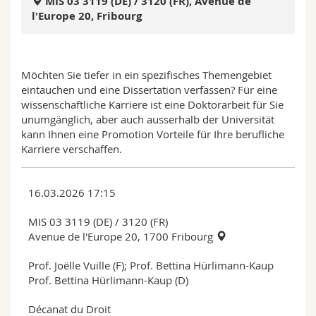
MIS 03 3119 (DE) / 3120 (FR), Avenue de
Math.-Nat. und Med. Fak.
Mitarbeitende
Webmail
l'Europe 20, Fribourg
Interfakultär
Doktorierende
Vorlesungsverzeichnis
Möchten Sie tiefer in ein spezifisches Themengebiet
MyUnifr
eintauchen und eine Dissertation verfassen? Für eine
wissenschaftliche Karriere ist eine Doktorarbeit für Sie
unumgänglich, aber auch ausserhalb der Universität
kann Ihnen eine Promotion Vorteile für Ihre berufliche
Karriere verschaffen.
16.03.2026 17:15
MIS 03 3119 (DE) / 3120 (FR)
Avenue de l'Europe 20, 1700 Fribourg
Prof. Joëlle Vuille (F); Prof. Bettina Hürlimann-Kaup
Prof. Bettina Hürlimann-Kaup (D)
Décanat du Droit