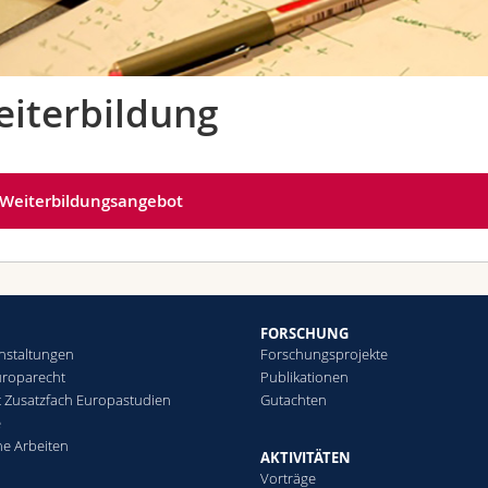
iterbildung
Weiterbildungsangebot
FORSCHUNG
nstaltungen
Forschungsprojekte
uroparecht
Publikationen
 Zusatzfach Europastudien
Gutachten
e
che Arbeiten
AKTIVITÄTEN
Vorträge