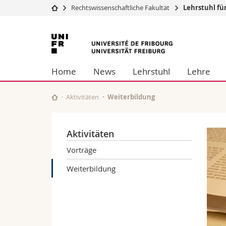
Rechtswissenschaftliche Fakultät
Lehrstuhl fü
Universität
Fakultäten
Universität
Studium
Theologische Fa
Freiburg
Campus
Rechtswissensch
Home
News
Lehrstuhl
Lehre
Forschung
Wirtschafts- un
Universität
Philosophische 
Weiterbildung
Fak. für Erzieh
Aktivitäten
Weiterbildung
Math.-Nat. und
Interfakultär
Aktivitäten
Vorträge
Weiterbildung