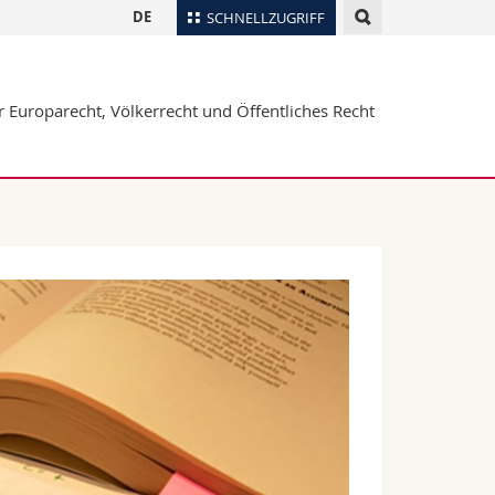
DE
SCHNELLZUGRIFF
für
Personenverzeichnis
r Europarecht, Völkerrecht und Öffentliches Recht
Ortsplan
te
Bibliotheken
Webmail
Vorlesungsverzeichnis
MyUnifr