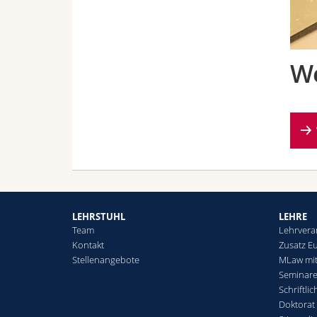
We
LEHRSTUHL
LEHRE
Team
Lehrvera
Kontakt
Zusatz E
Stellenangebote
MLaw mit
Seminar
Schriftli
Doktorat