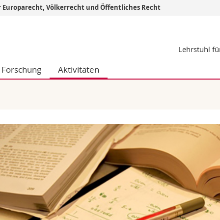
r Europarecht, Völkerrecht und Öffentliches Recht
Informationen 
Lehrstuhl fü
k.
Studieninteressier
aftliche Fak.
Studierende
Forschung
Aktivitäten
d Sozialwissenschaftliche Fak.
Medien
Fak.
Forschende
ungs- und Bildungswissenschaften
Mitarbeitende
 Med. Fak.
Doktorierende