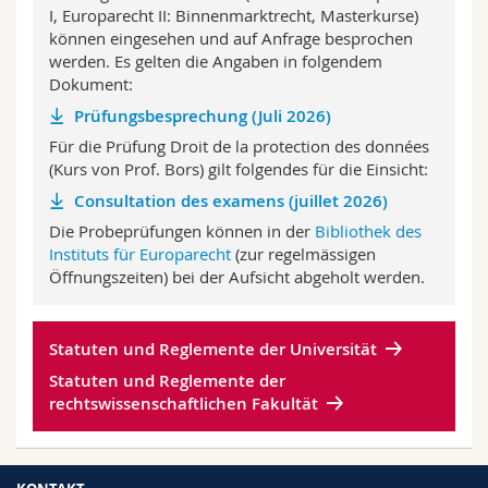
Math.-Nat. und Med. Fak.
I, Europarecht II: Binnenmarktrecht, Masterkurse)
Mitarbeitende
Webmail
können eingesehen und auf Anfrage besprochen
werden. Es gelten die Angaben in folgendem
Interfakultär
Doktorierende
Vorlesungsverzeichnis
Dokument:
Prüfungsbesprechung (Juli 2026)
MyUnifr
Für die Prüfung Droit de la protection des données
(Kurs von Prof. Bors) gilt folgendes für die Einsicht:
Consultation des examens (juillet 2026)
Die Probeprüfungen können in der
Bibliothek des
Instituts für Europarecht
(zur regelmässigen
Öffnungszeiten) bei der Aufsicht abgeholt werden.
Statuten und Reglemente der Universität
Statuten und Reglemente der
rechtswissenschaftlichen Fakultät